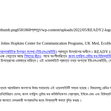
r-thumb.png
658
1868
প্রস্তুত
/wp-content/uploads/2022/05/READY2-log
ট্রের আন্তর্জাতিক উন্নয়ন সংস্থা (ইউএসএআইডি)
প্রস্তুত উদ্যোগের অধীনে। READY (একট
বং নেতৃত্বে আছে
শিশুদের বাঁচাও
সাথে অংশীদারিত্বে
জনস হপকিন্স সেন্টার ফর হিউম্যানিট
য চিলড্রেনের একমাত্র দায়িত্ব। এই ওয়েবসাইটে প্রদত্ত তথ্য অগত্যা ইউএসএআইডি, যেকোন
্যমে আমেরিকান জনগণের উদার সহায়তায় এই ওয়েবসাইটটি সম্ভব হয়েছে। বিষয়বস্তু রেডির দ
উম্যানিটেরিয়ান হেলথ, জনস হপকিন্স সেন্টার ফর কমিউনিকেশন প্রোগ্রাম, ইউকে-মেড এবং হিউম
 জানাতে বেসরকারী সংস্থাগুলির জন্য বিশ্বব্যাপী ক্ষমতা বৃদ্ধি করছে।