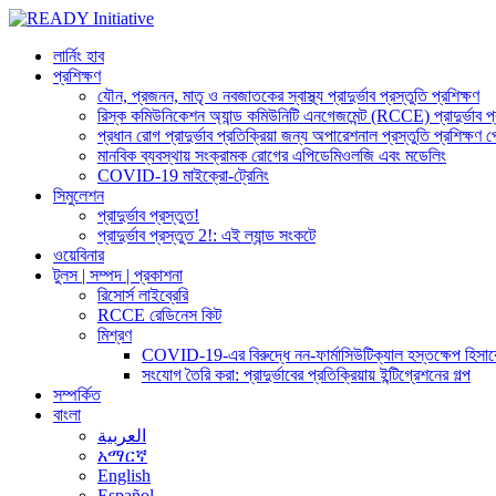
লার্নিং হাব
প্রশিক্ষণ
যৌন, প্রজনন, মাতৃ ও নবজাতকের স্বাস্থ্য প্রাদুর্ভাব প্রস্তুতি প্রশিক্ষণ
রিস্ক কমিউনিকেশন অ্যান্ড কমিউনিটি এনগেজমেন্ট (RCCE) প্রাদুর্ভাব প্রধান
প্রধান রোগ প্রাদুর্ভাব প্রতিক্রিয়া জন্য অপারেশনাল প্রস্তুতি প্রশিক্ষণ প
মানবিক ব্যবস্থায় সংক্রামক রোগের এপিডেমিওলজি এবং মডেলিং
COVID-19 মাইক্রো-ট্রেনিং
সিমুলেশন
প্রাদুর্ভাব প্রস্তুত!
প্রাদুর্ভাব প্রস্তুত 2!: এই ল্যান্ড সংকটে
ওয়েবিনার
টুলস | সম্পদ | প্রকাশনা
রিসোর্স লাইব্রেরি
RCCE রেডিনেস কিট
মিশ্রণ
COVID-19-এর বিরুদ্ধে নন-ফার্মাসিউটিক্যাল হস্তক্ষেপ হিসাবে 
সংযোগ তৈরি করা: প্রাদুর্ভাবের প্রতিক্রিয়ায় ইন্টিগ্রেশনের গল্প
সম্পর্কিত
বাংলা
العربية
አማርኛ
English
Español