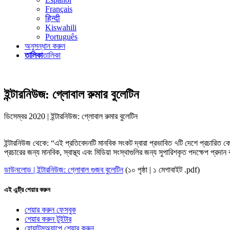
Français
हिन्दी
Kiswahili
Português
অনুসন্ধান করুন
তালিকা
তালিকা
ইন্টারনিউজ: গ্লোবাল রুমার বুলেটিন
ডিসেম্বর 2020 | ইন্টারনিউজ: গ্লোবাল রুমার বুলেটিন
ইন্টারনিউজ থেকে: “এই প্রতিবেদনটি মানবিক সংকট দ্বারা প্রভাবিত ৭টি দেশে প্রচারিত ক
প্রচারের জন্য মানবিক, স্বাস্থ্য এবং মিডিয়া সংস্থাগুলির জন্য সুপারিশকৃত পদক্ষেপ প্রদা
ডাউনলোড | ইন্টারনিউজ: গ্লোবাল গুজব বুলেটিন
(১০ পৃষ্ঠা | ১ মেগাবাইট .pdf)
এই এন্ট্রি শেয়ার করুন
শেয়ার করুন ফেসবুক
শেয়ার করুন টুইটার
হোয়াটসঅ্যাপে শেয়ার করুন