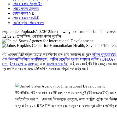
শেয়ার করুন লিঙ্কডইন
শেয়ার করুন টাম্বলার
শেয়ার করুন Vk
শেয়ার করুন রেডডিট
মেইল দ্বারা শেয়ার করুন
/wp-content/uploads/2020/12/internews-global-rumour-bulletin-cove
12:52:27
ইন্টারনিউজ: গ্লোবাল রুমার বুলেটিন
এই ওয়েবসাইটটি সম্ভব হয়েছে আমেরিকান জনগণের সমর্থনের মাধ্যমে
মার্কিন যুক্তরাষ্
এবং হিউম্যানিটারিয়ান অ্যাসিসট্যান্স
,
মার্কিন বৈদেশিক দুর্যোগ সহায়তা অফিস (OFDA)
এ
মেড
,
ইকোহেলথ অ্যালায়েন্স
, এবং
করুণা মালয়েশিয়া
. এই ওয়েবসাইটের বিষয়বস্তু সেভ দ্
প্রতিফলিত করে না এবং এটি মার্কিন সরকারের আনুষ্ঠানিক তথ্য নয়।
ইউনাইটেড স্টেটস এজেন্সি ফর ইন্টারন্যাশনাল ডেভেলপমেন্ট (ইউএসএআইডি) এর মাধ
প্রতিফলিত করে না। সেভ দ্য চিলড্রেনের নেতৃত্বে, জনস হপকিন্স সেন্টার ফর হি
বাস্তবায়িত হয়। READY বৃহৎ আকারের সংক্রামক রোগের প্রাদুর্ভাবের প্রতিক্রিয়া