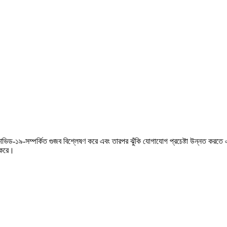
োভিড-১৯-সম্পর্কিত গুজব বিশ্লেষণ করে এবং তারপর ঝুঁকি যোগাযোগ প্রচেষ্টা উন্নত করতে এব
ন করে।