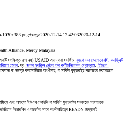
o-1030x383.png
প্রস্তুত
2020-12-14 12:42:03
2020-12-14
ি সংক্ষিপ্ত রূপ নয়) USAID এর দ্বারা সমর্থিত
ব্যুরো ফর ডেমোক্রেসি, কনফ্লিক্ট
ারিয়ান হেলথ
, দ্য
জনস হপকিন্স সেন্টার ফর কমিউনিকেশন প্রোগ্রাম
,
ইউকে-
ো বা সমস্ত কনসোর্টিয়াম অংশীদার, বা মার্কিন যুক্তরাষ্ট্র সরকারের মতামতকে
ায়িত্ব এবং অগত্যা ইউএসএআইডি বা মার্কিন যুক্তরাষ্ট্র সরকারের মতামতকে
্যানিটেরিয়ান লিডারশিপ একাডেমির সাথে অংশীদারিত্বে READY উদ্যোগটি