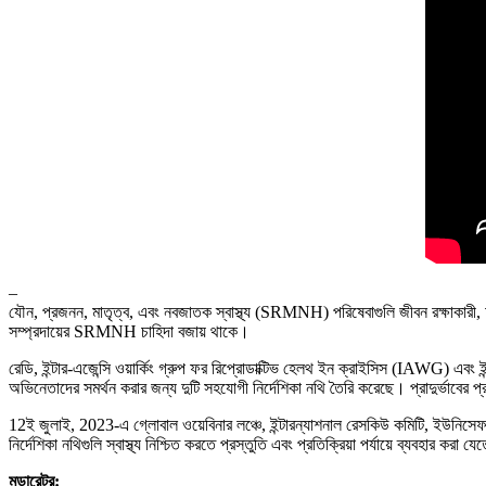
–
যৌন, প্রজনন, মাতৃত্ব, এবং নবজাতক স্বাস্থ্য (SRMNH) পরিষেবাগুলি জীবন রক্ষাকারী, অপরিহা
সম্প্রদায়ের SRMNH চাহিদা বজায় থাকে।
রেডি, ইন্টার-এজেন্সি ওয়ার্কিং গ্রুপ ফর রিপ্রোডাক্টিভ হেলথ ইন ক্রাইসিস (IAWG) এব
অভিনেতাদের সমর্থন করার জন্য দুটি সহযোগী নির্দেশিকা নথি তৈরি করেছে। প্রাদুর্ভাবের প্র
12ই জুলাই, 2023-এ গ্লোবাল ওয়েবিনার লঞ্চে, ইন্টারন্যাশনাল রেসকিউ কমিটি, ইউনিসে
নির্দেশিকা নথিগুলি স্বাস্থ্য নিশ্চিত করতে প্রস্তুতি এবং প্রতিক্রিয়া পর্যায়ে ব্যবহার কর
মডারেটর: