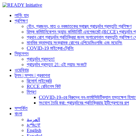
লার্নিং হাব
প্রশিক্ষণ
যৌন, প্রজনন, মাতৃ ও নবজাতকের স্বাস্থ্য প্রাদুর্ভাব প্রস্তুতি প্রশিক্ষণ
রিস্ক কমিউনিকেশন অ্যান্ড কমিউনিটি এনগেজমেন্ট (RCCE) প্রাদুর্ভাব প্রধান
প্রধান রোগ প্রাদুর্ভাব প্রতিক্রিয়া জন্য অপারেশনাল প্রস্তুতি প্রশিক্ষণ প
মানবিক ব্যবস্থায় সংক্রামক রোগের এপিডেমিওলজি এবং মডেলিং
COVID-19 মাইক্রো-ট্রেনিং
সিমুলেশন
প্রাদুর্ভাব প্রস্তুত!
প্রাদুর্ভাব প্রস্তুত 2!: এই ল্যান্ড সংকটে
ওয়েবিনার
টুলস | সম্পদ | প্রকাশনা
রিসোর্স লাইব্রেরি
RCCE রেডিনেস কিট
মিশ্রণ
COVID-19-এর বিরুদ্ধে নন-ফার্মাসিউটিক্যাল হস্তক্ষেপ হিসাবে 
সংযোগ তৈরি করা: প্রাদুর্ভাবের প্রতিক্রিয়ায় ইন্টিগ্রেশনের গল্প
সম্পর্কিত
বাংলা
العربية
አማርኛ
English
Español