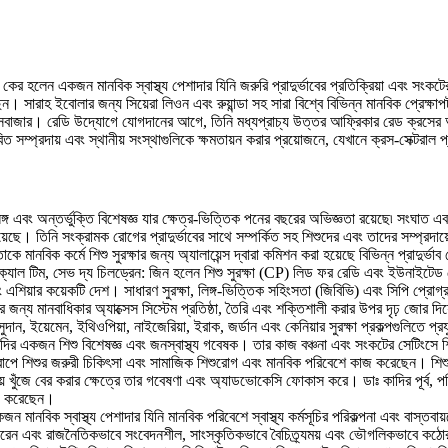
 হলেন একজন মানবিক স্বাস্থ্য পেশাদার যিনি জরুরি প্রাদুর্ভাবের প্রতিক্রিয়া এবং সংকটের স
 সারাহ ইবোলার জন্য সিয়েরা লিওন এবং রুয়ান্ডা সহ সারা বিশ্বে বিভিন্ন মানবিক প্রেক্ষাপট 
কক্সবাজার। রেডি উদ্যোগে যোগদানের আগে, তিনি মধ্যপ্রাচ্য উত্তর আফ্রিকার রেড ক্রসের আ
বিত সম্প্রদায় এবং স্থানীয় সংস্থাগুলিকে ক্ষমতায়ন করার প্রয়োজনে, যেখানে ক্রস-সেক্টরাল প
 লিঙ্গ এবং অন্তর্ভুক্তি বিশেষজ্ঞ যার ক্ষেত্র-ভিত্তিক পনের বছরের অভিজ্ঞতা রয়েছে৷ সংঘাত এবং
়েছে। তিনি সংক্রামক রোগের প্রাদুর্ভাবের সাথে সম্পর্কিত সহ শিশুদের এবং তাদের সম্প্রদায়
বিক কর্মে শিশু সুরক্ষার জন্য অ্যালায়েন্স দ্বারা কমিশন করা হয়েছে বিভিন্ন প্রাদুর্
ান টেকনিক্যাল টিম, সেভ দ্য চিলড্রেন: জিন হলেন শিশু সুরক্ষা (CP) লিড ফর রেডি এবং ইউনা
া এবং এশিয়ার কয়েকটি দেশ। সাধারণ সুরক্ষা, লিঙ্গ-ভিত্তিক সহিংসতা (জিবিভি) এবং সিপি 
ানবাধিকার অ্যাক্সেস সিস্টেম প্রতিষ্ঠা, তৈরি এবং শক্তিশালী করার উপর দৃঢ় জোর দিয়ে তি
ান, ইয়েমেন, ইথিওপিয়া, নাইজেরিয়া, ইরাক, জর্ডান এবং কেনিয়ার সুরক্ষা প্রকল্পগুলিতে প
শা কাদির একজন শিশু বিশেষজ্ঞ এবং জনস্বাস্থ্য গবেষক। তার কাজ বঞ্চনা এবং সংকটের সেটিংসে 
রোপে শিশুর জরুরী চিকিৎসা এবং সামাজিক শিশুরোগ এবং মানবিক পরিবেশে কাজ করেছেন। শিশু
ায় খুঁজে বের করার ক্ষেত্রে তার গবেষণা এবং অ্যাডভোকেসি ফোকাস করে। ডাঃ কাদির পূর্ব, পশ্চিম
কাজ করেছেন।
 একজন মানবিক স্বাস্থ্য পেশাদার যিনি মানবিক পরিবেশে স্বাস্থ্য কর্মসূচির পরিকল্পনা এবং বাস্
রেন এবং রাজনৈতিকভাবে সংবেদনশীল, সাংস্কৃতিকভাবে বৈচিত্র্যময় এবং ভৌগলিকভাবে কঠোর পর