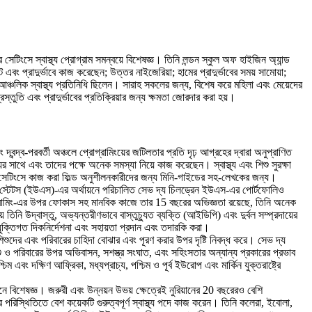
েটিংসে স্বাস্থ্য প্রোগ্রাম সমন্বয়ে বিশেষজ্ঞ। তিনি লন্ডন স্কুল অফ হাইজিন অ্যান্ড
এবং প্রাদুর্ভাবে কাজ করেছেন; উত্তর নাইজেরিয়া; হামের প্রাদুর্ভাবের সময় সামোয়া;
ঞ্চলিক স্বাস্থ্য প্রতিনিধি ছিলেন। সারাহ সকলের জন্য, বিশেষ করে মহিলা এবং মেয়েদের
্রস্তুতি এবং প্রাদুর্ভাবের প্রতিক্রিয়ার জন্য ক্ষমতা জোরদার করা হয়।
 দ্বন্দ্ব-পরবর্তী অঞ্চলে প্রোগ্রামিংয়ের জটিলতার প্রতি দৃঢ় আগ্রহের দ্বারা অনুপ্রাণিত
ের সাথে এবং তাদের পক্ষে অনেক সমস্যা নিয়ে কাজ করেছেন। স্বাস্থ্য এবং শিশু সুরক্ষা
ভাব সেটিংসে কাজ করা ফিল্ড অনুশীলনকারীদের জন্য মিনি-গাইডের সহ-লেখকের জন্য।
ইটেড স্টেটস (ইউএস)-এর অর্থায়নে পরিচালিত সেভ দ্য চিলড্রেন ইউএস-এর পোর্টফোলিও
প্রোগ্রামিং-এর উপর ফোকাস সহ মানবিক কাজে তার 15 বছরের অভিজ্ঞতা রয়েছে, তিনি অনেক
নি উদ্বাস্তু, অভ্যন্তরীণভাবে বাস্তুচ্যুত ব্যক্তি (আইডিপি) এবং দুর্বল সম্প্রদায়ের
্রযুক্তিগত দিকনির্দেশনা এবং সহায়তা প্রদান এবং তদারকি করা।
শিশুদের এবং পরিবারের চাহিদা বোঝার এবং পূরণ করার উপর দৃষ্টি নিবদ্ধ করে। সেভ দ্য
 ও পরিবারের উপর অভিবাসন, সশস্ত্র সংঘাত, এবং সহিংসতার অন্যান্য প্রকারের প্রভাব
 এবং দক্ষিণ আফ্রিকা, মধ্যপ্রাচ্য, পশ্চিম ও পূর্ব ইউরোপ এবং মার্কিন যুক্তরাষ্ট্রে
তবায়নে বিশেষজ্ঞ। জরুরী এবং উন্নয়ন উভয় ক্ষেত্রেই নুরিয়ানের 20 বছরেরও বেশি
িস্থিতিতে বেশ কয়েকটি গুরুত্বপূর্ণ স্বাস্থ্য পদে কাজ করেন। তিনি কলেরা, ইবোলা,