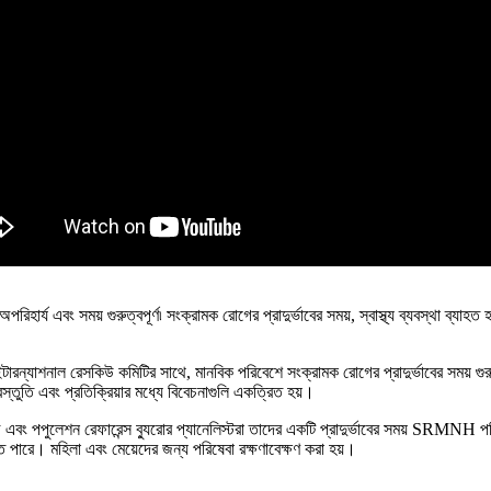
র্য এবং সময় গুরুত্বপূর্ণ৷ সংক্রামক রোগের প্রাদুর্ভাবের সময়, স্বাস্থ্য ব্যবস্থা ব্যাহ
ং ইন্টারন্যাশনাল রেসকিউ কমিটির সাথে, মানবিক পরিবেশে সংক্রামক রোগের প্রাদুর্ভাবের স
স্তুতি এবং প্রতিক্রিয়ার মধ্যে বিবেচনাগুলি একত্রিত হয়।
ফ এবং পপুলেশন রেফারেন্স ব্যুরোর প্যানেলিস্টরা তাদের একটি প্রাদুর্ভাবের সময় SRMNH
া যেতে পারে। মহিলা এবং মেয়েদের জন্য পরিষেবা রক্ষণাবেক্ষণ করা হয়।