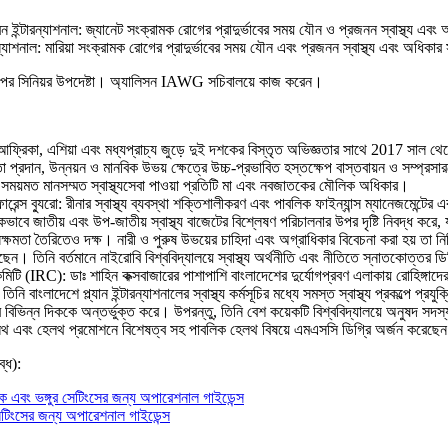
রেন ইন্টারন্যাশনাল: জ্যানেট সংক্রামক রোগের প্রাদুর্ভাবের সময় যৌন ও প্রজনন স্বাস্থ্য এবং
রন্যাশনাল: মারিয়া সংক্রামক রোগের প্রাদুর্ভাবের সময় যৌন এবং প্রজনন স্বাস্থ্য এবং অধিকার 
িং গ্রুপের সিনিয়র উপদেষ্টা। অ্যালিসন IAWG সচিবালয়ে কাজ করেন।
া আফ্রিকা, এশিয়া এবং মধ্যপ্রাচ্য জুড়ে দুই দশকের বিস্তৃত অভিজ্ঞতার সাথে 2017 সাল
রদান, উন্নয়ন ও মানবিক উভয় ক্ষেত্রে উচ্চ-প্রভাবিত হস্তক্ষেপ বাস্তবায়ন ও সম্প্রসার
যে সময়মত মানসম্মত স্বাস্থ্যসেবা পাওয়া প্রতিটি মা এবং নবজাতকের মৌলিক অধিকার।
রেন্স ব্যুরো: রীনার স্বাস্থ্য ব্যবস্থা শক্তিশালীকরণ এবং পাবলিক ফাইন্যান্স ম্যানেজমেন্
বে জাতীয় এবং উপ-জাতীয় স্বাস্থ্য বাজেটের বিশ্লেষণ পরিচালনার উপর দৃষ্টি নিবদ্ধ করে, যার
র সক্ষমতা তৈরিতেও দক্ষ। নারী ও পুরুষ উভয়ের চাহিদা এবং অগ্রাধিকার বিবেচনা করা হয় তা নি
ছেন। তিনি বর্তমানে নাইরোবি বিশ্ববিদ্যালয়ে স্বাস্থ্য অর্থনীতি এবং নীতিতে স্নাতকোত্তর ডি
িটি (IRC): ডাঃ শাহিন কক্সবাজারের পাশাপাশি বাংলাদেশের দুর্যোগপ্রবণ এলাকায় রোহিঙ্গাদের স
াদেশে প্ল্যান ইন্টারন্যাশনালের স্বাস্থ্য কর্মসূচির মধ্যে সমস্ত স্বাস্থ্য প্রকল্পে প্রয
্যের বিভিন্ন দিককে অন্তর্ভুক্ত করে। উপরন্তু, তিনি বেশ কয়েকটি বিশ্ববিদ্যালয়ে অনুষদ সদস
হেলথ এবং হেলথ প্রমোশনে বিশেষত্ব সহ পাবলিক হেলথ বিষয়ে এমএসসি ডিগ্রি অর্জন করেছে
্ধ):
িক এবং ভঙ্গুর সেটিংসের জন্য অপারেশনাল গাইডেন্স
 সেটিংসের জন্য অপারেশনাল গাইডেন্স