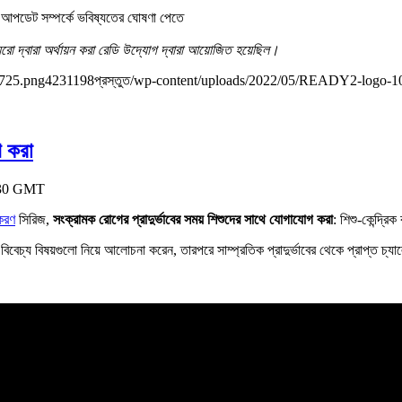
্য আপডেট সম্পর্কে ভবিষ্যতের ঘোষণা পেতে
ো দ্বারা অর্থায়ন করা রেডি উদ্যোগ দ্বারা আয়োজিত হয়েছিল।
725.png
423
1198
প্রস্তুত
/wp-content/uploads/2022/05/READY2-logo-1
গ করা
3:30 GMT
ীকরণ
সিরিজ,
সংক্রামক রোগের প্রাদুর্ভাবের সময় শিশুদের সাথে যোগাযোগ করা
: শিশু-কেন্দ্
বেচ্য বিষয়গুলো নিয়ে আলোচনা করেন, তারপরে সাম্প্রতিক প্রাদুর্ভাবের থেকে প্রাপ্ত চ্যাল