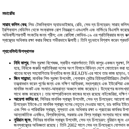
মডারেটর
সারাহ কলিস কের
, লিড টেকনিক্যাল অ্যাডভাইজার, রেডি, সেভ দ্য চিলড্রেন: সারাহ কলিস কের
ট্রপিক্যাল মেডিসিন থেকে সংক্রামক রোগ নিয়ন্ত্রণে এমএসসি এবং নার্সিংয়ে বিএসসি করেছেন।
অভিবাসী/শরণার্থী সংকটের জন্য গ্রীস; এবং রোহিঙ্গা কোভিড-১৯ এর প্রতিক্রিয়ার জন্য 
স্বাস্থ্যের অধিকার রক্ষা করার বিষয়ে গভীরভাবে উত্সাহী। তিনি দৃঢ়ভাবে বিশ্বাস করেন প্রভা
প্যানেলিস্ট/উপস্থাপক
নিধি কাপুর
, শিশু সুরক্ষা বিশেষজ্ঞ, স্বাধীন পরামর্শদাতা: নিধি কাপুর একজন সুরক্ষা,
হয়ে, নিধিকে জরুরি প্রতিক্রিয়া দলের অংশ হিসাবে বিভিন্ন দেশে মোতায়েন করা হয
খাতের মধ্যে সহযোগিতার উন্নতির জন্য READY-এর সাথে তার কাজ ছাড়াও, তাকে মান
জিন সায়ান্ডা
, মানবিক শিশু সুরক্ষা উপদেষ্টা, গ্লোবাল সেন্টার হিউম্যানিটারিয়
তত্ত্বাবধান করেন পূর্বের জন্য এবং দক্ষিণ আফ্রিকা, মধ্যপ্রাচ্য এবং ইউরেশিয়
মানবিক সংকট এবং সংঘাত-আক্রান্ত অঞ্চলে কাজ করেছেন। উদ্বেগের জনসংখ্যার জন্য ম
সাথে কাজ করেছেন। তার সাম্প্রতিকতম কাজের মধ্যে রয়েছে নাইজেরিয়া, দক্ষিণ সুদ
আয়েশা কাদির ডা
, সিনিয়র মানবিক স্বাস্থ্য উপদেষ্টা, সেভ দ্য চিলড্রেন: আয়ে
চিলড্রেন ইউকে-তে মানবিক স্বাস্থ্য দলের নেতৃত্ব দেওয়ার আগে, ডাঃ কাদির ইউ
এবং শিশু ও পারিবারিক স্বাস্থ্য, সুস্থতা এবং অধিকার রক্ষা ও প্রচারের কার্যকর উপ
আন্তর্জাতিক এনজিও, বিশ্ববিদ্যালয়, সরকার এবং বিশ্ব স্বাস্থ্য সংস্থার সাথে 
নুরিয়ান জুনং
, সিনিয়র মানবিক স্বাস্থ্য উপদেষ্টা, সেভ দ্য চিলড্রেন: নুরিয়ান জুনং
জনস্বাস্থ্যের অভিজ্ঞতা রয়েছে। তিনি 2002 সালে সেভ দ্য চিলড্রেনে যোগদান ক