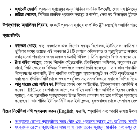
জ্যানেট মেয়ার্স
, প্রজনন স্বাস্থ্যের জন্য সিনিয়র মানবিক উপদেষ্টা, সেভ দ্য চিলড্
মারিয়া সোলকা
, সিনিয়র মানবিক প্রজনন স্বাস্থ্য উপদেষ্টা, সেভ দ্য চিলড্রেন ইন্টা
উপস্থাপক: অ্যালিসন গ্রিয়ার
, সংকটে প্রজনন স্বাস্থ্য সম্পর্কিত ইন্টারএজেন্সি ওয়ার্ক
প্যানেলিস্ট:
ফাতেমা গোহর
, মাতৃ, নবজাতক এবং কিশোর স্বাস্থ্য বিশেষজ্ঞ, ইউনিসেফ: ফাতিম
ভূমিকার মধ্যে রয়েছে এই অঞ্চলের 21টি দেশকে কৌশলগত ও প্রযুক্তিগত সহায়তা প্
স্বাস্থ্যসেবা প্রদানের জন্য একজন উত্সাহী উকিল। তিনি দৃঢ়ভাবে বিশ্বাস করেন 
রীনা খাইয়া আতুমা
, হেলথ সিস্টেম স্ট্রেংথেনিং টেকনিক্যাল অফিসার, পপুলেশন রেফা
সাথে, তিনি ক্ষেত্রের বিভিন্ন দিকগুলিতে দক্ষতা তৈরি করেছেন। তার কাজ প্রাথমিকভা
বিশ্লেষণের পাশাপাশি, রীনা পাবলিক ফাইন্যান্স ম্যানেজমেন্টে নন-স্টেট অ্যাক্টরদে
ম্যাসেনো ইউনিভার্সিটি থেকে তথ্য প্রযুক্তি সহ সমাজবিজ্ঞানে স্নাতক ডিগ্রি নিয়ে
আবু সায়েম মোঃ শাহীন ডা
, সিনিয়র হেলথ কো-অর্ডিনেটর, ইন্টারন্যাশনাল রেসকিউ কম
করেন। IRC-তে যোগদানের আগে, ডঃ শাহিন একটি পদে অধিষ্ঠিত ছিলেন যেখানে তিনি বাংল
স্বাস্থ্য, এবং প্রাথমিক স্বাস্থ্যসেবার উপর বিশেষ ফোকাস সহ তার দায়িত্ব স্বাস্থ
করেছেন। ডাঃ শাহিন ইউনিভার্সিটি অফ ইস্ট লন্ডন, যুক্তরাজ্য থেকে গ্লোবাল 
নীচের নির্দেশিকা নথি অ্যাক্সেস করুন
(English, ফরাসি, স্প্যানিশ এবং আরবি ভাষায় উপলব
সংক্রামক রোগের প্রাদুর্ভাবের সময় যৌন এবং প্রজনন স্বাস্থ্য এবং অধিকার: মানব
সংক্রামক রোগের প্রাদুর্ভাবের সময় মা ও নবজাতকের স্বাস্থ্য: মানবিক এবং ভঙ্গুর