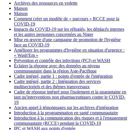
Archives des ressources en vedette
Maison
Maison
Comment créer un modèle de « parcours » RCCE pour la
COVID-19
Impacts du COVID-19 sur les réfugiés, les déplacés internes
et les autres personnes concernées au Niger
Mise en œuvre d'une campagne de promotion de l'hygiène
face au COVID-19
Améliorer les programmes d'hygiène en situation d'urgence :
« Wash'Em »
Prévention et contrôle des infections (PCI) et WASH
Éclairer la réponse avec des données au niveau
communautaire dans la région Asie-Pacifique
Cadre intégré, partie 1 : points d'entrée de l'intégration
Cadre intégré, partie 2 : Intégration des services
multisectoriels et des thèmes transversaux
Cadre de réponse intégré pour l'isolement et la quarantaine en
tant qu'interventions non pharmaceutiques contre le COVID-
19
Ancien appel à témoignages sur les archives d'intégration
Introduction à la programmation en santé communautaire
Introduction à la communication des risques et à l'engagement
communautaire (RCCE) pendant la COVID-19
IPC et WASH aux points d'entrée