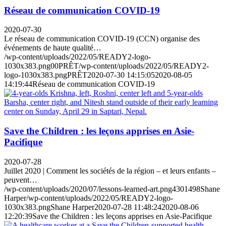
Réseau de communication COVID-19
2020-07-30
Le réseau de communication COVID-19 (CCN) organise des
événements de haute qualité…
/wp-content/uploads/2022/05/READY2-logo-
1030x383.png
0
0
PRÊT
/wp-content/uploads/2022/05/READY2-
logo-1030x383.png
PRÊT
2020-07-30 14:15:05
2020-08-05
14:19:44
Réseau de communication COVID-19
Save the Children : les leçons apprises en Asie-
Pacifique
2020-07-28
Juillet 2020 | Comment les sociétés de la région – et leurs enfants –
peuvent…
/wp-content/uploads/2020/07/lessons-learned-art.png
430
1498
Shane
Harper
/wp-content/uploads/2022/05/READY2-logo-
1030x383.png
Shane Harper
2020-07-28 11:48:24
2020-08-06
12:20:39
Save the Children : les leçons apprises en Asie-Pacifique