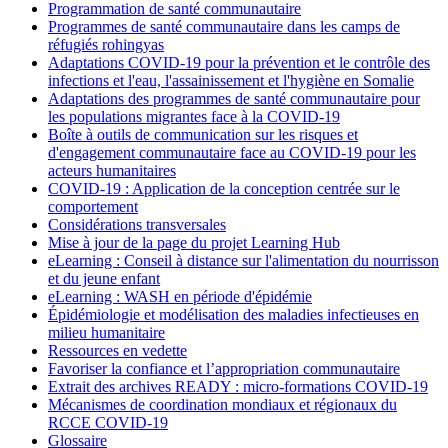
Programmation de santé communautaire
Programmes de santé communautaire dans les camps de
réfugiés rohingyas
Adaptations COVID-19 pour la prévention et le contrôle des
infections et l'eau, l'assainissement et l'hygiène en Somalie
Adaptations des programmes de santé communautaire pour
les populations migrantes face à la COVID-19
Boîte à outils de communication sur les risques et
d'engagement communautaire face au COVID-19 pour les
acteurs humanitaires
COVID-19 : Application de la conception centrée sur le
comportement
Considérations transversales
Mise à jour de la page du projet Learning Hub
eLearning : Conseil à distance sur l'alimentation du nourrisson
et du jeune enfant
eLearning : WASH en période d'épidémie
Épidémiologie et modélisation des maladies infectieuses en
milieu humanitaire
Ressources en vedette
Favoriser la confiance et l’appropriation communautaire
Extrait des archives READY : micro-formations COVID-19
Mécanismes de coordination mondiaux et régionaux du
RCCE COVID-19
Glossaire