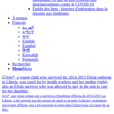
pharmaceutiques contre le COVID-19
Établir des liens : histoires d'intégration dans la
réponse aux épidémies
À propos
Français
العربية
አማርኛ
বাংলা
English
Español
हिन्दी
Kiswahili
Português
Rechercher
Menu
Menu
Jojo*, une jeune enfant qui a survécu à l'épidémie d'Ebola de 2014-2015 au
Libéria, a été soignée par des agents de santé et sa mère (à droite), également
survivante d'Ebola, qui a été autorisée à rester dans l'unité pour s'occuper de sa
fille.