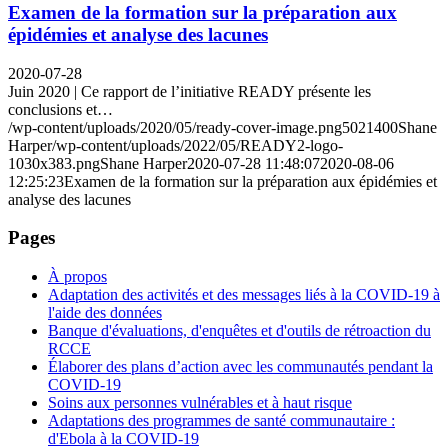
Examen de la formation sur la préparation aux
épidémies et analyse des lacunes
2020-07-28
Juin 2020 | Ce rapport de l’initiative READY présente les
conclusions et…
/wp-content/uploads/2020/05/ready-cover-image.png
502
1400
Shane
Harper
/wp-content/uploads/2022/05/READY2-logo-
1030x383.png
Shane Harper
2020-07-28 11:48:07
2020-08-06
12:25:23
Examen de la formation sur la préparation aux épidémies et
analyse des lacunes
Pages
À propos
Adaptation des activités et des messages liés à la COVID-19 à
l'aide des données
Banque d'évaluations, d'enquêtes et d'outils de rétroaction du
RCCE
Élaborer des plans d’action avec les communautés pendant la
COVID-19
Soins aux personnes vulnérables et à haut risque
Adaptations des programmes de santé communautaire :
d'Ebola à la COVID-19