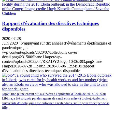
Rapport d'évaluation des directives techniques
disponibles
2020-07-28
Juin 2020 | S’appuyant sur dix années d’événements épidémiques et
pandémiques,…
/wp-content/uploads/2020/07/collections-cover-
detail.png
423
1500
Shane Harper
/wp-
content/uploads/2022/05/READY2-logo-1030x383.png
Shane
Harper
2020-07-28 11:48:21
2020-08-06 12:24:18
Rapport
d'évaluation des directives techniques disponibles
Jojo*, une jeune enfant qui a survécu à l'épidémie d'Ebola de 2014-2015 au
Libéria, a été soignée par des agents de santé et sa mère (à droite), également
survivante d'Ebola, qui a été autorisée à rester dans l'unité pour s'occuper de sa
fille.