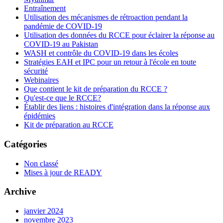
Entraînement
Utilisation des mécanismes de rétroaction pendant la
pandémie de COVID-19
Utilisation des données du RCCE pour éclairer la réponse au
COVID-19 au Pakistan
WASH et contrôle du COVID-19 dans les écoles
Stratégies EAH et IPC pour un retour à l'école en toute
sécurité
Webinaires
Que contient le kit de préparation du RCCE ?
Qu'est-ce que le RCCE?
Établir des liens : histoires d'intégration dans la réponse aux
épidémies
Kit de préparation au RCCE
Catégories
Non classé
Mises à jour de READY
Archive
janvier 2024
novembre 2023