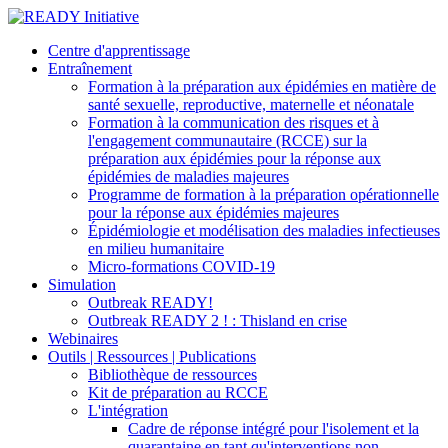
Centre d'apprentissage
Entraînement
Formation à la préparation aux épidémies en matière de
santé sexuelle, reproductive, maternelle et néonatale
Formation à la communication des risques et à
l'engagement communautaire (RCCE) sur la
préparation aux épidémies pour la réponse aux
épidémies de maladies majeures
Programme de formation à la préparation opérationnelle
pour la réponse aux épidémies majeures
Épidémiologie et modélisation des maladies infectieuses
en milieu humanitaire
Micro-formations COVID-19
Simulation
Outbreak READY!
Outbreak READY 2 ! : Thisland en crise
Webinaires
Outils | Ressources | Publications
Bibliothèque de ressources
Kit de préparation au RCCE
L'intégration
Cadre de réponse intégré pour l'isolement et la
quarantaine en tant qu'interventions non