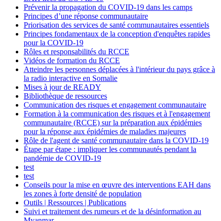
Prévenir la propagation du COVID-19 dans les camps
Principes d’une réponse communautaire
Priorisation des services de santé communautaires essentiels
Principes fondamentaux de la conception d'enquêtes rapides
pour la COVID-19
Rôles et responsabilités du RCCE
Vidéos de formation du RCCE
Atteindre les personnes déplacées à l'intérieur du pays grâce à
la radio interactive en Somalie
Mises à jour de READY
Bibliothèque de ressources
Communication des risques et engagement communautaire
Formation à la communication des risques et à l'engagement
communautaire (RCCE) sur la préparation aux épidémies
pour la réponse aux épidémies de maladies majeures
Rôle de l'agent de santé communautaire dans la COVID-19
Étape par étape : impliquer les communautés pendant la
pandémie de COVID-19
test
test
Conseils pour la mise en œuvre des interventions EAH dans
les zones à forte densité de population
Outils | Ressources | Publications
Suivi et traitement des rumeurs et de la désinformation au
Myanmar