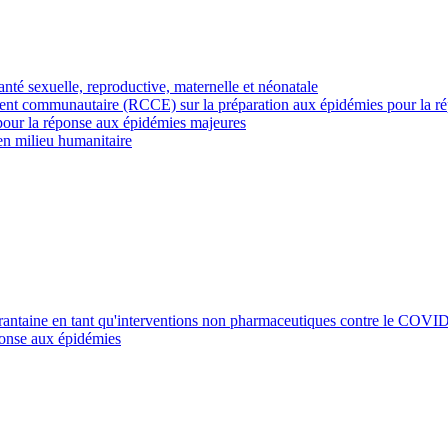
nté sexuelle, reproductive, maternelle et néonatale
ment communautaire (RCCE) sur la préparation aux épidémies pour la r
pour la réponse aux épidémies majeures
en milieu humanitaire
uarantaine en tant qu'interventions non pharmaceutiques contre le COVI
réponse aux épidémies