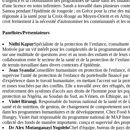
d'urgence et la coordination des programmes de santé dans les situatio
d'une licence en soins infirmiers. Sarah a travaillé dans plusieurs c
Samoa pendant l'épidémie de rougeole ; en Grèce pour la crise des mi
régionale à la santé pour la Croix-Rouge au Moyen-Orient et en Afrique
croit fermement à la nécessité d'autonomiser les communautés et les org
Panélistes/Présentateurs
Nidhi Kapur
Spécialiste de la protection de l’enfance, consultante
Motivée par un vif intérêt pour les complexités de la programmation dan
sur une multitude de questions avec et au nom des enfants et de leur
collaboration entre le secteur de la santé et de la protection de l’enfa
de terrain travaillant dans divers contextes d’épidémie.
Jean Syanda
Conseillère humanitaire en protection de l'enfance,
supervise l'unité de protection de l'enfance du portefeuille financé pa
d'expérience dans le travail humanitaire, en mettant l'accent sur la pr
et zones touchées par des conflits. Elle a travaillé avec des réfugiés, 
renforcement des systèmes d'accès aux droits de l'homme pour les popula
protection au Nigéria, au Soudan du Sud, au Yémen, en Éthiopie, au N
Violet Birungi
, Responsable du bureau national de la santé et de
santé et de nutrition, de gestion, de changement de comportement soci
dans les programmes humanitaires et de développement. Chez Food for 
Hungry, Violet était responsable du programme national de MAP Intern
collecté des fonds de manière importante, conçu et supervisé des proje
Dr Alex Mutanganayi Yogolelo
Chef d'équipe, bureau de pays d