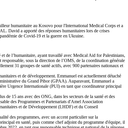
ailleur humanitaire au Kosovo pour l'International Medical Corps et a
OAL. David a apporté des réponses humanitaires lors de crises
a pandémie de Covid-19 et la guerre en Ukraine.
et de l’humanitaire, ayant travaillé avec Medical Aid for Palestinians,
t responsable, sous la direction de l’OMS, de la coordination générale
uellement 31 groupes de santé actifs, avec 900 partenaires nationaux et
umanitaires et de développement. Emmanuel est actuellement détaché
 administrative du Grand Pibor (GPAA). Auparavant, Emmanuel a
ère Urgence Internationale (PUI) en tant que coordinateur principal
plus de 15 ans avec des ONG, dans les secteurs de la santé et des
onsable des Programmes et Partenariats d'Amel Association
umanitaires et de Développement (LHDF) et du Conseil
lité des programmes, avec un accent particulier sur la
 principal en santé, puis comme chef adjoint du programme d'équipe, il
 2022, en tant que responsable technique et national de la réponse