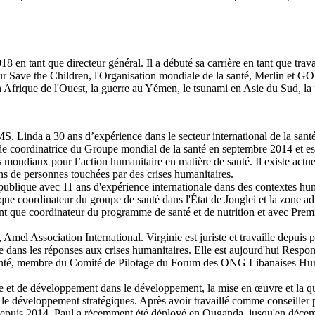
 en tant que directeur général. Il a débuté sa carrière en tant que trav
our Save the Children, l'Organisation mondiale de la santé, Merlin et G
n Afrique de l'Ouest, la guerre au Yémen, le tsunami en Asie du Sud, l
. Linda a 30 ans d’expérience dans le secteur international de la santé 
de coordinatrice du Groupe mondial de la santé en septembre 2014 et es
ts mondiaux pour l’action humanitaire en matière de santé. Il existe act
ns de personnes touchées par des crises humanitaires.
publique avec 11 ans d'expérience internationale dans des contextes h
que coordinateur du groupe de santé dans l'État de Jonglei et la zone
 que coordinateur du programme de santé et de nutrition et avec Premi
Amel Association International. Virginie est juriste et travaille depuis 
ue dans les réponses aux crises humanitaires. Elle est aujourd'hui Resp
a santé, membre du Comité de Pilotage du Forum des ONG Libanaises H
e et de développement dans le développement, la mise en œuvre et la qua
t le développement stratégiques. Après avoir travaillé comme conseiller
uis 2014. Paul a récemment été déployé en Ouganda, jusqu'en décembre