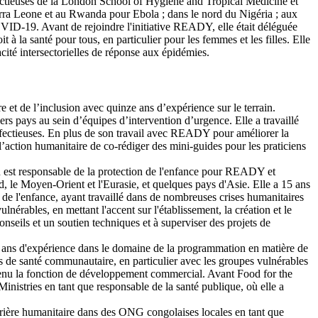
infectieuses de la London School of Hygiene and Tropical Medicine et
ierra Leone et au Rwanda pour Ebola ; dans le nord du Nigéria ; aux
VID-19. Avant de rejoindre l'initiative READY, elle était déléguée
 la santé pour tous, en particulier pour les femmes et les filles. Elle
acité intersectorielles de réponse aux épidémies.
e et de l’inclusion avec quinze ans d’expérience sur le terrain.
ers pays au sein d’équipes d’intervention d’urgence. Elle a travaillé
nfectieuses. En plus de son travail avec READY pour améliorer la
s l’action humanitaire de co-rédiger des mini-guides pour les praticiens
n est responsable de la protection de l'enfance pour READY et
d, le Moyen-Orient et l'Eurasie, et quelques pays d'Asie. Elle a 15 ans
n de l'enfance, ayant travaillé dans de nombreuses crises humanitaires
nérables, en mettant l'accent sur l'établissement, la création et le
nseils et un soutien techniques et à superviser des projets de
15 ans d'expérience dans le domaine de la programmation en matière de
s de santé communautaire, en particulier avec les groupes vulnérables
utenu la fonction de développement commercial. Avant Food for the
istries en tant que responsable de la santé publique, où elle a
ière humanitaire dans des ONG congolaises locales en tant que