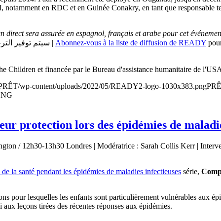
SCI, notamment en RDC et en Guinée Conakry, en tant que responsable te
 en direct sera assurée en espagnol, français et arabe pour cet événemen
/ سيتم توفير الترجمة الحية باللغة العربية |
Abonnez-vous à la liste de diffusion de READY
pour
the Children et financée par le Bureau d'assistance humanitaire de l'US
PRÊT
/wp-content/uploads/2022/05/READY2-logo-1030x383.png
PR
 ONG
eur protection lors des épidémies de maladie
gton / 12h30-13h30 Londres | Modératrice : Sarah Collis Kerr | Interv
n de la santé pendant les épidémies de maladies infectieuses
série,
Compre
sons pour lesquelles les enfants sont particulièrement vulnérables aux 
hi aux leçons tirées des récentes réponses aux épidémies.