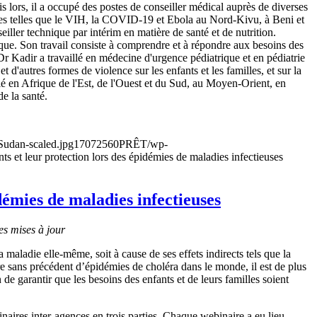
s lors, il a occupé des postes de conseiller médical auprès de diverses
ses telles que le VIH, la COVID-19 et Ebola au Nord-Kivu, à Beni et
iller technique par intérim en matière de santé et de nutrition.
ique. Son travail consiste à comprendre et à répondre aux besoins des
 Dr Kadir a travaillé en médecine d'urgence pédiatrique et en pédiatrie
 d'autres formes de violence sur les enfants et les familles, et sur la
llé en Afrique de l'Est, de l'Ouest et du Sud, au Moyen-Orient, en
e la santé.
Sudan-scaled.jpg
1707
2560
PRÊT
/wp-
ts et leur protection lors des épidémies de maladies infectieuses
idémies de maladies infectieuses
es mises à jour
 maladie elle-même, soit à cause de ses effets indirects tels que la
e sans précédent d’épidémies de choléra dans le monde, il est de plus
 de garantir que les besoins des enfants et de leurs familles soient
inaires inter-agences en trois parties. Chaque webinaire a eu lieu