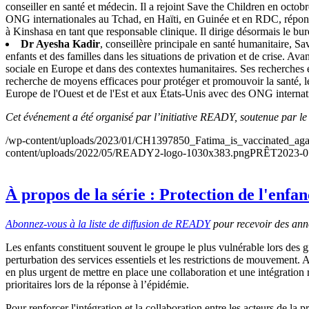
conseiller en santé et médecin. Il a rejoint Save the Children en octo
ONG internationales au Tchad, en Haïti, en Guinée et en RDC, réponda
à Kinshasa en tant que responsable clinique. Il dirige désormais le bur
Dr Ayesha Kadir
, conseillère principale en santé humanitaire, S
enfants et des familles dans les situations de privation et de crise. A
sociale en Europe et dans des contextes humanitaires. Ses recherches et 
recherche de moyens efficaces pour protéger et promouvoir la santé, le 
Europe de l'Ouest et de l'Est et aux États-Unis avec des ONG internati
Cet événement a été organisé par l’initiative READY, soutenue par l
/wp-content/uploads/2023/01/CH1397850_Fatima_is_vaccinated_agai
content/uploads/2022/05/READY2-logo-1030x383.png
PRÊT
2023-0
À propos de la série : Protection de l'enfan
Abonnez-vous à la liste de diffusion de READY
pour recevoir des anno
Les enfants constituent souvent le groupe le plus vulnérable lors des g
perturbation des services essentiels et les restrictions de mouvement
en plus urgent de mettre en place une collaboration et une intégration r
prioritaires lors de la réponse à l’épidémie.
Pour renforcer l'intégration et la collaboration entre les acteurs de l