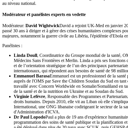
au niveau national.
Modérateur et panélistes experts en vedette
Modérateur:
David Wightwick
David a rejoint UK-Med en janvier 2018
passé 30 ans à diriger et à gérer des crises humanitaires complexes p
majeures, notamment la guerre civile au Libéria, l'épidémie d'Ebola e
Panélistes :
Linda Doull
, Coordinatrice du Groupe mondial de la santé, OMS
Médecins Sans Frontières et Merlin. Linda a pris ses fonctions 
et de l’orientation stratégique de l’un des principaux partenaria
internationaux, qui répondent aux besoins de santé de 98 millio
Emmanuel Barasa
Emmanuel est un professionnel de la santé 
auprès de l'OMS par Save the Children Soudan du Sud en tant 
travaillé avec Concern Worldwide en Somalie/Somaliland en tant
de la santé et de la nutrition en Ukraine et au Soudan du Sud.
Virginie Lefèvre
, Responsable des Programmes et Partenariats, 
droits humains. Depuis 2010, elle vit au Liban où elle s'impliq
International, une ONG libanaise codirigeant le secteur de l
d'Administration d'ICVA.
Dr Paul Lopodo
Paul a plus de 19 ans d'expérience humanitair
programmation des soins de santé publique et la planification e
a été déployé dans plus de 20 pays avec SCUK, puis GEHSP dep