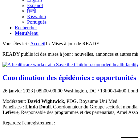
Español
हिन्दी
Kiswahili
Português
Rechercher
Menu
Menu
Vous êtes ici :
Accueil
1
/
Mises à jour de READY
READY publie ici des mises à jour : nouvelles, annonces et autres mises
Coordination des épidémies : opportunité
26 janvier 2023 | 08h00-09h00 Washington, DC / 13h00-14h00 Lond
Modérateur:
David Wightwick
, PDG, Royaume-Uni-Med
Panélistes :
Linda Doull
, Coordonnateur du Groupe sectoriel mondia
Lefèvre
, Responsable des programmes et des partenariats, Amel Assoc
Regardez l'enregistrement :