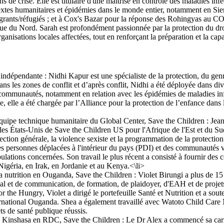
ns de crise. Elle est titulaire d'une maîtrise en contrôle des maladies 
ontextes humanitaires et épidémies dans le monde entier, notamment en S
grants/réfugiés ; et à Cox's Bazar pour la réponse des Rohingyas au CO
 du Nord. Sarah est profondément passionnée par la protection du droit à
anisations locales affectées, tout en renforçant la préparation et la cap
 indépendante : Nidhi Kapur est une spécialiste de la protection, du genr
s les zones de conflit et d’après conflit, Nidhi a été déployée dans div
s communautés, notamment en relation avec les épidémies de maladies i
nce, elle a été chargée par l’Alliance pour la protection de l’enfance dan
 équipe technique humanitaire du Global Center, Save the Children : Jea
r les États-Unis de Save the Children US pour l'Afrique de l'Est et du Su
otection générale, la violence sexiste et la programmation de la protectio
des personnes déplacées à l'intérieur du pays (PDI) et des communautés vul
tions concernées. Son travail le plus récent a consisté à fournir des co
igéria, en Irak, en Jordanie et au Kenya.<\li>
 la nutrition en Ouganda, Save the Children : Violet Birungi a plus de 
al et de communication, de formation, de plaidoyer, d'EAH et de projet
the Hungry, Violet a dirigé le portefeuille Santé et Nutrition et a so
ational Ouganda. Shea a également travaillé avec Watoto Child Care Min
ts de santé publique réussis.
e Kinshasa en RDC, Save the Children : Le Dr Alex a commencé sa carr