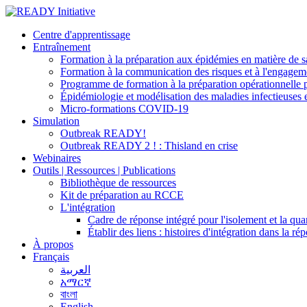
Centre d'apprentissage
Entraînement
Formation à la préparation aux épidémies en matière de sa
Formation à la communication des risques et à l'engage
Programme de formation à la préparation opérationnelle 
Épidémiologie et modélisation des maladies infectieuses 
Micro-formations COVID-19
Simulation
Outbreak READY!
Outbreak READY 2 ! : Thisland en crise
Webinaires
Outils | Ressources | Publications
Bibliothèque de ressources
Kit de préparation au RCCE
L'intégration
Cadre de réponse intégré pour l'isolement et la q
Établir des liens : histoires d'intégration dans la 
À propos
Français
العربية
አማርኛ
বাংলা
English