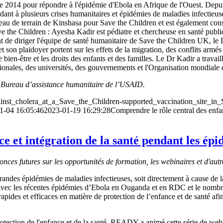
bre 2014 pour répondre à l'épidémie d'Ebola en Afrique de l'Ouest. Depui
nt à plusieurs crises humanitaires et épidémies de maladies infectieu
eau de terrain de Kinshasa pour Save the Children et est également conse
ave the Children : Ayesha Kadir est pédiatre et chercheuse en santé publ
vant de diriger l'équipe de santé humanitaire de Save the Children UK, le
son plaidoyer portent sur les effets de la migration, des conflits armés et
bien-être et les droits des enfants et des familles. Le Dr Kadir a travai
onales, des universités, des gouvernements et l'Organisation mondiale d
e Bureau d’assistance humanitaire de l’USAID.
nst_cholera_at_a_Save_the_Children-supported_vaccination_site_in_
1-04 16:05:46
2023-01-19 16:29:28
Comprendre le rôle central des enfan
ce et intégration de la santé pendant les ép
nces futures sur les opportunités de formation, les webinaires et d'autr
randes épidémies de maladies infectieuses, soit directement à cause de la
. Avec les récentes épidémies d’Ebola en Ouganda et en RDC et le nombr
apides et efficaces en matière de protection de l’enfance et de santé afin
a protection de l'enfance et de la santé, READY a animé cette série de web