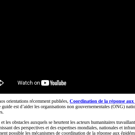
nos orientations récemment publiées,
Coordination de la réponse aux é
e guide est d’aider les organisations non gouvernementales (ONG) natio
s.
et les obstacles auxquels se heurtent les acteurs humanitaires travailla
issant des perspectives et des expertises mondiales, nationales et infra
cement possible les mécanismes de coordination de la réponse aux épidém