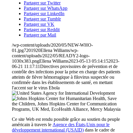
Partager sur Twitter
Partager sur WhatsApp
Partager sur LinkedIn
Partager sur Tumblr
Partager sur VK
Partager sur Reddit
Partager par Mail
/wp-content/uploads/2020/05/NEW-WHO-
01.jpg
720
1920
Ellena Williams
/wp-
content/uploads/2022/05/READY2-logo-
1030x383.png
Ellena Williams
2023-05-13 05:14:15
2023-
06-21 11:17:11
Directives provisoires de prévention et de
contrôle des infections pour la prise en charge des patients
atteints de fièvre hémorragique à filovirus suspectée ou
confirmée dans les établissements de santé, en mettant
l'accent sur le virus Ebola
Ce site Web est rendu possible grâce au soutien du peuple
américain à travers le
Agence des États-Unis pour le
développement international (USAID)
dans le cadre de