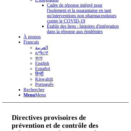
Cadre de réponse intégré pour
l'isolement et la quarantaine en tant
qu'interventions non pharmaceutiques
contre le COVID-19
Établir des liens : histoires d'intégration
dans la réponse aux épidémies
À propos
Français
العربية
አማርኛ
বাংলা
English
Español
हिन्दी
Kiswahili
Português
Rechercher
Menu
Menu
Directives provisoires de
prévention et de contrôle des