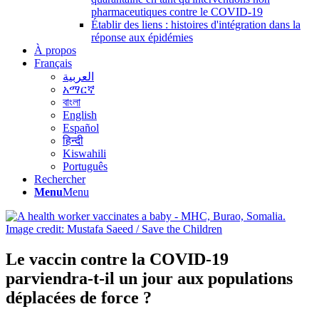
pharmaceutiques contre le COVID-19
Établir des liens : histoires d'intégration dans la
réponse aux épidémies
À propos
Français
العربية
አማርኛ
বাংলা
English
Español
हिन्दी
Kiswahili
Português
Rechercher
Menu
Menu
Le vaccin contre la COVID-19
parviendra-t-il un jour aux populations
déplacées de force ?