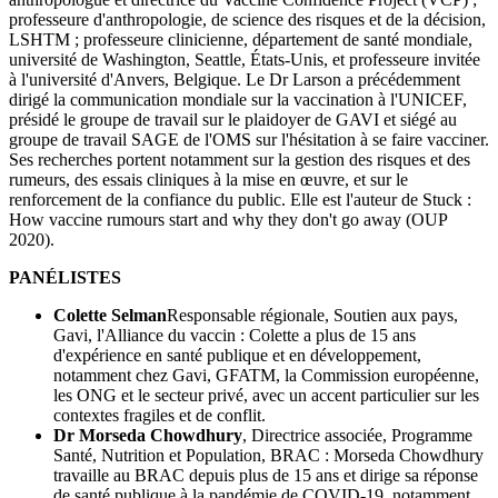
professeure d'anthropologie, de science des risques et de la décision,
LSHTM ; professeure clinicienne, département de santé mondiale,
université de Washington, Seattle, États-Unis, et professeure invitée
à l'université d'Anvers, Belgique. Le Dr Larson a précédemment
dirigé la communication mondiale sur la vaccination à l'UNICEF,
présidé le groupe de travail sur le plaidoyer de GAVI et siégé au
groupe de travail SAGE de l'OMS sur l'hésitation à se faire vacciner.
Ses recherches portent notamment sur la gestion des risques et des
rumeurs, des essais cliniques à la mise en œuvre, et sur le
renforcement de la confiance du public. Elle est l'auteur de Stuck :
How vaccine rumours start and why they don't go away (OUP
2020).
PANÉLISTES
Colette Selman
Responsable régionale, Soutien aux pays,
Gavi, l'Alliance du vaccin : Colette a plus de 15 ans
d'expérience en santé publique et en développement,
notamment chez Gavi, GFATM, la Commission européenne,
les ONG et le secteur privé, avec un accent particulier sur les
contextes fragiles et de conflit.
Dr Morseda Chowdhury
, Directrice associée, Programme
Santé, Nutrition et Population, BRAC : Morseda Chowdhury
travaille au BRAC depuis plus de 15 ans et dirige sa réponse
de santé publique à la pandémie de COVID-19, notamment