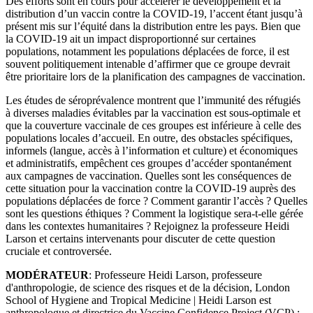
Des efforts sont en cours pour accélérer le développement et la
distribution d’un vaccin contre la COVID-19, l’accent étant jusqu’à
présent mis sur l’équité dans la distribution entre les pays. Bien que
la COVID-19 ait un impact disproportionné sur certaines
populations, notamment les populations déplacées de force, il est
souvent politiquement intenable d’affirmer que ce groupe devrait
être prioritaire lors de la planification des campagnes de vaccination.
Les études de séroprévalence montrent que l’immunité des réfugiés
à diverses maladies évitables par la vaccination est sous-optimale et
que la couverture vaccinale de ces groupes est inférieure à celle des
populations locales d’accueil. En outre, des obstacles spécifiques,
informels (langue, accès à l’information et culture) et économiques
et administratifs, empêchent ces groupes d’accéder spontanément
aux campagnes de vaccination. Quelles sont les conséquences de
cette situation pour la vaccination contre la COVID-19 auprès des
populations déplacées de force ? Comment garantir l’accès ? Quelles
sont les questions éthiques ? Comment la logistique sera-t-elle gérée
dans les contextes humanitaires ? Rejoignez la professeure Heidi
Larson et certains intervenants pour discuter de cette question
cruciale et controversée.
MODÉRATEUR
: Professeure Heidi Larson, professeure
d'anthropologie, de science des risques et de la décision, London
School of Hygiene and Tropical Medicine | Heidi Larson est
anthropologue et directrice du Vaccine Confidence Project (VCP) ;