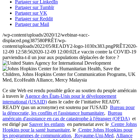
Partager sur LinkedIn
Partager sur Tumblr
Partager sur VK
Partager sur Reddit
Partager par Mail
/wp-content/uploads/2020/12/webinar-vacc-
displaced.png
387
580
PRÊT
/wp-
content/uploads/2022/05/READY2-logo-1030x383.png
PRÊT
2020-
12-09 12:58:56
2020-12-09 12:00:02
Le vaccin contre la COVID-19
parviendra-t-il un jour aux populations déplacées de force ?
Ce site Web est rendu possible grâce au soutien du peuple américain
à travers le
Agence des États-Unis pour le développement
international (USAID)
dans le cadre de l’initiative READY.
READY (pas un acronyme) est soutenu par l'USAID
Bureau pour
la démocratie, les conflits et l'assistance humanitaire
,
Bureau
américain d'assistance en cas de catastrophe à l'étranger (OFDA)
et
est dirigé par
Sauver les enfants
en partenariat avec le
Centre Johns
Hopkins pour la santé humanitaire
, le
Centre Johns Hopkins pour
les programmes de communication
,
Royaume-Uni-Med
,
Alliance