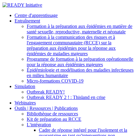
Centre d'apprentissage
Entraînement
Formation à la préparation aux épidémies en matière de
santé sexuelle, reproductive, maternelle et néonatale
Formation à la communication des risques et à
l'engagement communautaire (RCCE) sur la
préparation aux épidémies pour la réponse aux
épidémies de maladies majeures
Programme de formation à la préparation opérationnelle
pour la réponse aux épidémies majeures
Épidémiologie et modélisation des maladies infectieuses
en milieu humanitaire
Micro-formations COVID-19
Simulation
Outbreak READY!
Outbreak READY 2 ! : Thisland en crise
Webinaires
Outils | Ressources | Publications
Bibliothèque de ressources
Kit de préparation au RCCE
L'intégration
Cadre de réponse intégré pour l'isolement et la
quarantaine en tant qu'interventions non