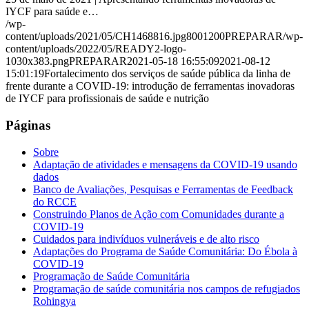
IYCF para saúde e…
/wp-
content/uploads/2021/05/CH1468816.jpg
800
1200
PREPARAR
/wp-
content/uploads/2022/05/READY2-logo-
1030x383.png
PREPARAR
2021-05-18 16:55:09
2021-08-12
15:01:19
Fortalecimento dos serviços de saúde pública da linha de
frente durante a COVID-19: introdução de ferramentas inovadoras
de IYCF para profissionais de saúde e nutrição
Páginas
Sobre
Adaptação de atividades e mensagens da COVID-19 usando
dados
Banco de Avaliações, Pesquisas e Ferramentas de Feedback
do RCCE
Construindo Planos de Ação com Comunidades durante a
COVID-19
Cuidados para indivíduos vulneráveis e de alto risco
Adaptações do Programa de Saúde Comunitária: Do Ébola à
COVID-19
Programação de Saúde Comunitária
Programação de saúde comunitária nos campos de refugiados
Rohingya