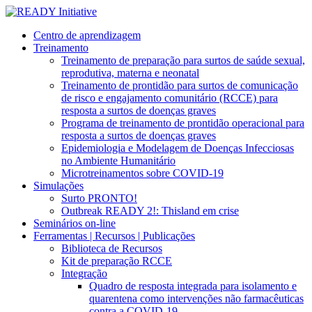
Centro de aprendizagem
Treinamento
Treinamento de preparação para surtos de saúde sexual,
reprodutiva, materna e neonatal
Treinamento de prontidão para surtos de comunicação
de risco e engajamento comunitário (RCCE) para
resposta a surtos de doenças graves
Programa de treinamento de prontidão operacional para
resposta a surtos de doenças graves
Epidemiologia e Modelagem de Doenças Infecciosas
no Ambiente Humanitário
Microtreinamentos sobre COVID-19
Simulações
Surto PRONTO!
Outbreak READY 2!: Thisland em crise
Seminários on-line
Ferramentas | Recursos | Publicações
Biblioteca de Recursos
Kit de preparação RCCE
Integração
Quadro de resposta integrada para isolamento e
quarentena como intervenções não farmacêuticas
contra a COVID-19