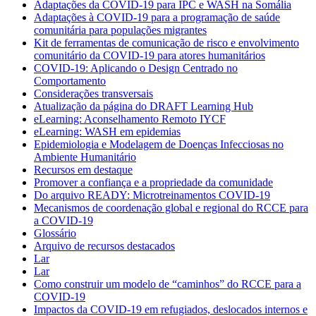
Adaptações da COVID-19 para IPC e WASH na Somália
Adaptações à COVID-19 para a programação de saúde
comunitária para populações migrantes
Kit de ferramentas de comunicação de risco e envolvimento
comunitário da COVID-19 para atores humanitários
COVID-19: Aplicando o Design Centrado no
Comportamento
Considerações transversais
Atualização da página do DRAFT Learning Hub
eLearning: Aconselhamento Remoto IYCF
eLearning: WASH em epidemias
Epidemiologia e Modelagem de Doenças Infecciosas no
Ambiente Humanitário
Recursos em destaque
Promover a confiança e a propriedade da comunidade
Do arquivo READY: Microtreinamentos COVID-19
Mecanismos de coordenação global e regional do RCCE para
a COVID-19
Glossário
Arquivo de recursos destacados
Lar
Lar
Como construir um modelo de “caminhos” do RCCE para a
COVID-19
Impactos da COVID-19 em refugiados, deslocados internos e