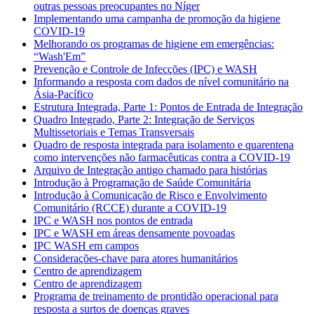
outras pessoas preocupantes no Níger
Implementando uma campanha de promoção da higiene
COVID-19
Melhorando os programas de higiene em emergências:
“Wash'Em”
Prevenção e Controle de Infecções (IPC) e WASH
Informando a resposta com dados de nível comunitário na
Ásia-Pacífico
Estrutura Integrada, Parte 1: Pontos de Entrada de Integração
Quadro Integrado, Parte 2: Integração de Serviços
Multissetoriais e Temas Transversais
Quadro de resposta integrada para isolamento e quarentena
como intervenções não farmacêuticas contra a COVID-19
Arquivo de Integração antigo chamado para histórias
Introdução à Programação de Saúde Comunitária
Introdução à Comunicação de Risco e Envolvimento
Comunitário (RCCE) durante a COVID-19
IPC e WASH nos pontos de entrada
IPC e WASH em áreas densamente povoadas
IPC WASH em campos
Considerações-chave para atores humanitários
Centro de aprendizagem
Centro de aprendizagem
Programa de treinamento de prontidão operacional para
resposta a surtos de doenças graves