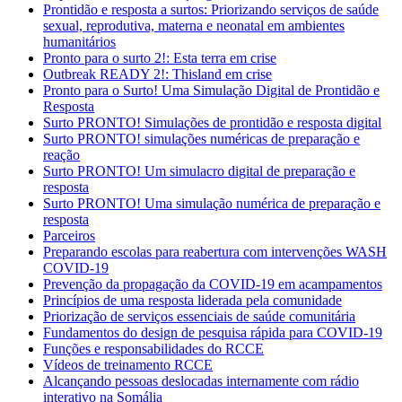
Prontidão e resposta a surtos: Priorizando serviços de saúde
sexual, reprodutiva, materna e neonatal em ambientes
humanitários
Pronto para o surto 2!: Esta terra em crise
Outbreak READY 2!: Thisland em crise
Pronto para o Surto! Uma Simulação Digital de Prontidão e
Resposta
Surto PRONTO! Simulações de prontidão e resposta digital
Surto PRONTO! simulações numéricas de preparação e
reação
Surto PRONTO! Um simulacro digital de preparação e
resposta
Surto PRONTO! Uma simulação numérica de preparação e
resposta
Parceiros
Preparando escolas para reabertura com intervenções WASH
COVID-19
Prevenção da propagação da COVID-19 em acampamentos
Princípios de uma resposta liderada pela comunidade
Priorização de serviços essenciais de saúde comunitária
Fundamentos do design de pesquisa rápida para COVID-19
Funções e responsabilidades do RCCE
Vídeos de treinamento RCCE
Alcançando pessoas deslocadas internamente com rádio
interativo na Somália