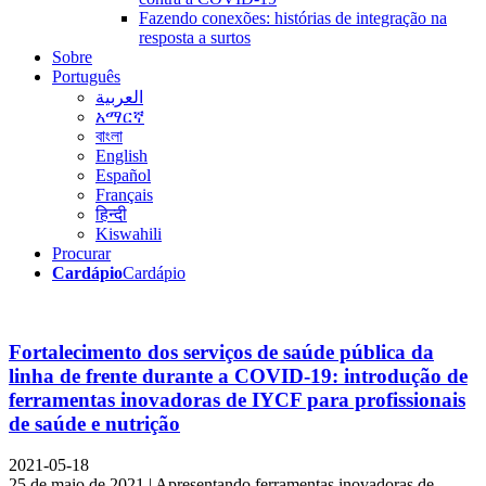
Fazendo conexões: histórias de integração na
resposta a surtos
Sobre
Português
العربية
አማርኛ
বাংলা
English
Español
Français
हिन्दी
Kiswahili
Procurar
Cardápio
Cardápio
Fortalecimento dos serviços de saúde pública da
linha de frente durante a COVID-19: introdução de
ferramentas inovadoras de IYCF para profissionais
de saúde e nutrição
2021-05-18
25 de maio de 2021 | Apresentando ferramentas inovadoras de