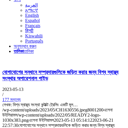
العربية
አማርኛ
English
Español
Français
हिन्दी
Kiswahili
Português
অনুসন্ধান করুন
তালিকা
তালিকা
যোগাযোগের সন্ধানে সম্প্রদায়গুলিকে জড়িত করার জন্য বিশ্ব স্বাস্থ্য
সংস্থার অপারেশনাল গাইড
2023-05-13
/
177 মন্তব্য
লেখক: বিশ্ব স্বাস্থ্য সংস্থা কন্টাক্ট ট্রেসিং একটি মূল…
/wp-content/uploads/2023/05/CH1630556.jpeg
800
1200
এলেনা
উইলিয়ামস
/wp-content/uploads/2022/05/READY2-logo-
1030x383.png
এলেনা উইলিয়ামস
2023-05-13 05:14:12
2023-06-21
22:57:30
যোগাযোগের সন্ধানে সম্প্রদায়গুলিকে জড়িত করার জন্য বিশ্ব স্বাস্থ্য