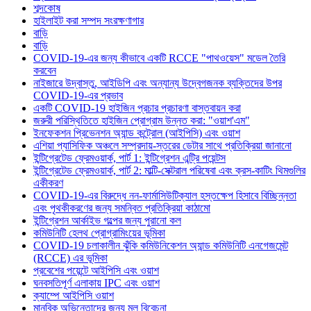
শব্দকোষ
হাইলাইট করা সম্পদ সংরক্ষণাগার
বাড়ি
বাড়ি
COVID-19-এর জন্য কীভাবে একটি RCCE "পাথওয়েস" মডেল তৈরি
করবেন
নাইজারে উদ্বাস্তু, আইডিপি এবং অন্যান্য উদ্বেগজনক ব্যক্তিদের উপর
COVID-19-এর প্রভাব
একটি COVID-19 হাইজিন প্রচার প্রচারণা বাস্তবায়ন করা
জরুরী পরিস্থিতিতে হাইজিন প্রোগ্রাম উন্নত করা: "ওয়াশ'এম"
ইনফেকশন প্রিভেনশন অ্যান্ড কন্ট্রোল (আইপিসি) এবং ওয়াশ
এশিয়া প্যাসিফিক অঞ্চলে সম্প্রদায়-স্তরের ডেটার সাথে প্রতিক্রিয়া জানানো
ইন্টিগ্রেটেড ফ্রেমওয়ার্ক, পার্ট 1: ইন্টিগ্রেশন এন্ট্রি পয়েন্টস
ইন্টিগ্রেটেড ফ্রেমওয়ার্ক, পার্ট 2: মাল্টি-সেক্টরাল পরিষেবা এবং ক্রস-কাটিং থিমগুলির
একীকরণ
COVID-19-এর বিরুদ্ধে নন-ফার্মাসিউটিক্যাল হস্তক্ষেপ হিসাবে বিচ্ছিন্নতা
এবং পৃথকীকরণের জন্য সমন্বিত প্রতিক্রিয়া কাঠামো
ইন্টিগ্রেশন আর্কাইভ গল্পের জন্য পুরানো কল
কমিউনিটি হেলথ প্রোগ্রামিংয়ের ভূমিকা
COVID-19 চলাকালীন ঝুঁকি কমিউনিকেশন অ্যান্ড কমিউনিটি এনগেজমেন্ট
(RCCE) এর ভূমিকা
প্রবেশের পয়েন্টে আইপিসি এবং ওয়াশ
ঘনবসতিপূর্ণ এলাকায় IPC এবং ওয়াশ
ক্যাম্পে আইপিসি ওয়াশ
মানবিক অভিনেতাদের জন্য মূল বিবেচনা