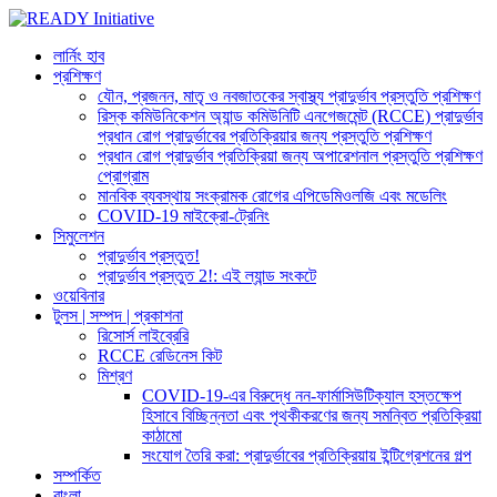
লার্নিং হাব
প্রশিক্ষণ
যৌন, প্রজনন, মাতৃ ও নবজাতকের স্বাস্থ্য প্রাদুর্ভাব প্রস্তুতি প্রশিক্ষণ
রিস্ক কমিউনিকেশন অ্যান্ড কমিউনিটি এনগেজমেন্ট (RCCE) প্রাদুর্ভাব
প্রধান রোগ প্রাদুর্ভাবের প্রতিক্রিয়ার জন্য প্রস্তুতি প্রশিক্ষণ
প্রধান রোগ প্রাদুর্ভাব প্রতিক্রিয়া জন্য অপারেশনাল প্রস্তুতি প্রশিক্ষণ
প্রোগ্রাম
মানবিক ব্যবস্থায় সংক্রামক রোগের এপিডেমিওলজি এবং মডেলিং
COVID-19 মাইক্রো-ট্রেনিং
সিমুলেশন
প্রাদুর্ভাব প্রস্তুত!
প্রাদুর্ভাব প্রস্তুত 2!: এই ল্যান্ড সংকটে
ওয়েবিনার
টুলস | সম্পদ | প্রকাশনা
রিসোর্স লাইব্রেরি
RCCE রেডিনেস কিট
মিশ্রণ
COVID-19-এর বিরুদ্ধে নন-ফার্মাসিউটিক্যাল হস্তক্ষেপ
হিসাবে বিচ্ছিন্নতা এবং পৃথকীকরণের জন্য সমন্বিত প্রতিক্রিয়া
কাঠামো
সংযোগ তৈরি করা: প্রাদুর্ভাবের প্রতিক্রিয়ায় ইন্টিগ্রেশনের গল্প
সম্পর্কিত
বাংলা