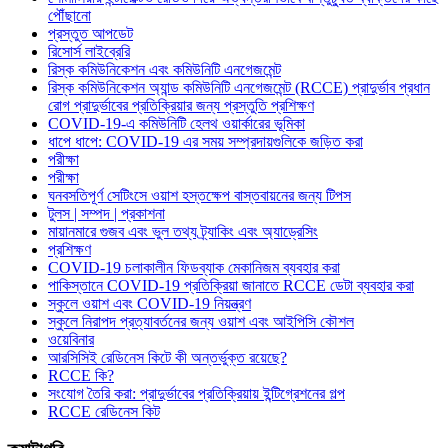
পৌঁছানো
প্রস্তুত আপডেট
রিসোর্স লাইব্রেরি
রিস্ক কমিউনিকেশন এবং কমিউনিটি এনগেজমেন্ট
রিস্ক কমিউনিকেশন অ্যান্ড কমিউনিটি এনগেজমেন্ট (RCCE) প্রাদুর্ভাব প্রধান
রোগ প্রাদুর্ভাবের প্রতিক্রিয়ার জন্য প্রস্তুতি প্রশিক্ষণ
COVID-19-এ কমিউনিটি হেলথ ওয়ার্কারের ভূমিকা
ধাপে ধাপে: COVID-19 এর সময় সম্প্রদায়গুলিকে জড়িত করা
পরীক্ষা
পরীক্ষা
ঘনবসতিপূর্ণ সেটিংসে ওয়াশ হস্তক্ষেপ বাস্তবায়নের জন্য টিপস
টুলস | সম্পদ | প্রকাশনা
মায়ানমারে গুজব এবং ভুল তথ্য ট্র্যাকিং এবং অ্যাড্রেসিং
প্রশিক্ষণ
COVID-19 চলাকালীন ফিডব্যাক মেকানিজম ব্যবহার করা
পাকিস্তানে COVID-19 প্রতিক্রিয়া জানাতে RCCE ডেটা ব্যবহার করা
স্কুলে ওয়াশ এবং COVID-19 নিয়ন্ত্রণ
স্কুলে নিরাপদ প্রত্যাবর্তনের জন্য ওয়াশ এবং আইপিসি কৌশল
ওয়েবিনার
আরসিসিই রেডিনেস কিটে কী অন্তর্ভুক্ত রয়েছে?
RCCE কি?
সংযোগ তৈরি করা: প্রাদুর্ভাবের প্রতিক্রিয়ায় ইন্টিগ্রেশনের গল্প
RCCE রেডিনেস কিট