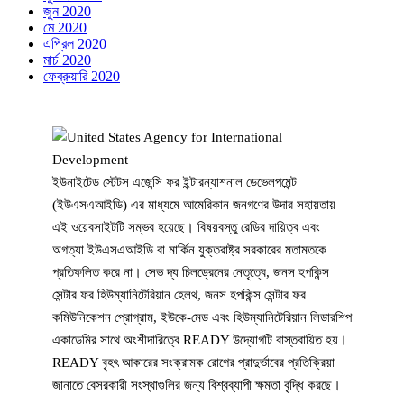
জুন 2020
মে 2020
এপ্রিল 2020
মার্চ 2020
ফেব্রুয়ারি 2020
ইউনাইটেড স্টেটস এজেন্সি ফর ইন্টারন্যাশনাল ডেভেলপমেন্ট
(ইউএসএআইডি) এর মাধ্যমে আমেরিকান জনগণের উদার সহায়তায়
এই ওয়েবসাইটটি সম্ভব হয়েছে। বিষয়বস্তু রেডির দায়িত্ব এবং
অগত্যা ইউএসএআইডি বা মার্কিন যুক্তরাষ্ট্র সরকারের মতামতকে
প্রতিফলিত করে না। সেভ দ্য চিলড্রেনের নেতৃত্বে, জনস হপকিন্স
সেন্টার ফর হিউম্যানিটেরিয়ান হেলথ, জনস হপকিন্স সেন্টার ফর
কমিউনিকেশন প্রোগ্রাম, ইউকে-মেড এবং হিউম্যানিটেরিয়ান লিডারশিপ
একাডেমির সাথে অংশীদারিত্বে READY উদ্যোগটি বাস্তবায়িত হয়।
READY বৃহৎ আকারের সংক্রামক রোগের প্রাদুর্ভাবের প্রতিক্রিয়া
জানাতে বেসরকারী সংস্থাগুলির জন্য বিশ্বব্যাপী ক্ষমতা বৃদ্ধি করছে।