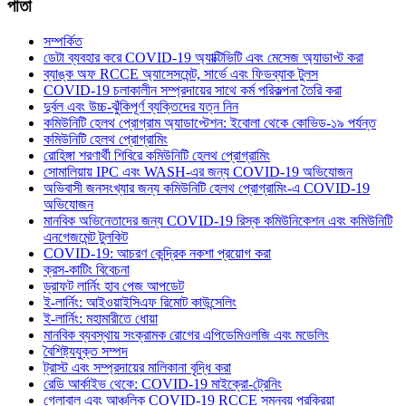
পাতা
সম্পর্কিত
ডেটা ব্যবহার করে COVID-19 অ্যাক্টিভিটি এবং মেসেজ অ্যাডাপ্ট করা
ব্যাঙ্ক অফ RCCE অ্যাসেসমেন্ট, সার্ভে এবং ফিডব্যাক টুলস
COVID-19 চলাকালীন সম্প্রদায়ের সাথে কর্ম পরিকল্পনা তৈরি করা
দুর্বল এবং উচ্চ-ঝুঁকিপূর্ণ ব্যক্তিদের যত্ন নিন
কমিউনিটি হেলথ প্রোগ্রাম অ্যাডাপ্টেশন: ইবোলা থেকে কোভিড-১৯ পর্যন্ত
কমিউনিটি হেলথ প্রোগ্রামিং
রোহিঙ্গা শরণার্থী শিবিরে কমিউনিটি হেলথ প্রোগ্রামিং
সোমালিয়ায় IPC এবং WASH-এর জন্য COVID-19 অভিযোজন
অভিবাসী জনসংখ্যার জন্য কমিউনিটি হেলথ প্রোগ্রামিং-এ COVID-19
অভিযোজন
মানবিক অভিনেতাদের জন্য COVID-19 রিস্ক কমিউনিকেশন এবং কমিউনিটি
এনগেজমেন্ট টুলকিট
COVID-19: আচরণ কেন্দ্রিক নকশা প্রয়োগ করা
ক্রস-কাটিং বিবেচনা
ড্রাফট লার্নিং হাব পেজ আপডেট
ই-লার্নিং: আইওয়াইসিএফ রিমোট কাউন্সেলিং
ই-লার্নিং: মহামারীতে ধোয়া
মানবিক ব্যবস্থায় সংক্রামক রোগের এপিডেমিওলজি এবং মডেলিং
বৈশিষ্ট্যযুক্ত সম্পদ
ট্রাস্ট এবং সম্প্রদায়ের মালিকানা বৃদ্ধি করা
রেডি আর্কাইভ থেকে: COVID-19 মাইক্রো-ট্রেনিং
গ্লোবাল এবং আঞ্চলিক COVID-19 RCCE সমন্বয় প্রক্রিয়া