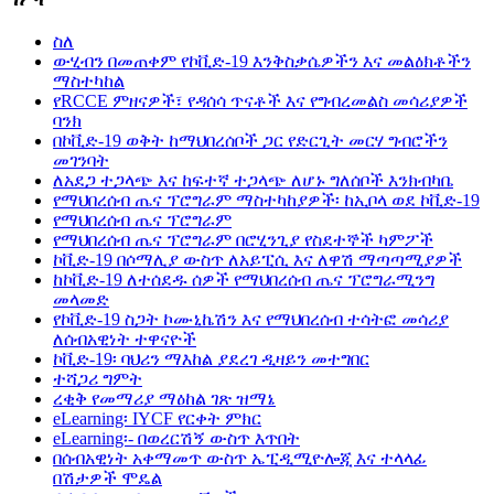
ስለ
ውሂብን በመጠቀም የኮቪድ-19 እንቅስቃሴዎችን እና መልዕክቶችን
ማስተካከል
የRCCE ምዘናዎች፣ የዳሰሳ ጥናቶች እና የግብረመልስ መሳሪያዎች
ባንክ
በኮቪድ-19 ወቅት ከማህበረሰቦች ጋር የድርጊት መርሃ ግብሮችን
መገንባት
ለአደጋ ተጋላጭ እና ከፍተኛ ተጋላጭ ለሆኑ ግለሰቦች እንክብካቤ
የማህበረሰብ ጤና ፕሮግራም ማስተካከያዎች፡ ከኢቦላ ወደ ኮቪድ-19
የማህበረሰብ ጤና ፕሮግራም
የማህበረሰብ ጤና ፕሮግራም በሮሂንጊያ የስደተኞች ካምፖች
ኮቪድ-19 በሶማሊያ ውስጥ ለአይፒሲ እና ለዋሽ ማጣጣሚያዎች
ከኮቪድ-19 ለተሰደዱ ሰዎች የማህበረሰብ ጤና ፕሮግራሚንግ
መላመድ
የኮቪድ-19 ስጋት ኮሙኒኬሽን እና የማህበረሰብ ተሳትፎ መሳሪያ
ለሰብአዊነት ተዋናዮች
ኮቪድ-19፡ ባህሪን ማእከል ያደረገ ዲዛይን መተግበር
ተሻጋሪ ግምት
ረቂቅ የመማሪያ ማዕከል ገጽ ዝማኔ
eLearning፡ IYCF የርቀት ምክር
eLearning፡- በወረርሽኝ ውስጥ እጥበት
በሰብአዊነት አቀማመጥ ውስጥ ኤፒዲሚዮሎጂ እና ተላላፊ
በሽታዎች ሞዴል