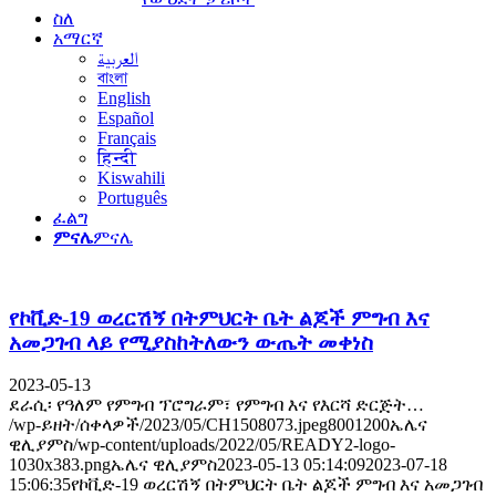
ስለ
አማርኛ
العربية
বাংলা
English
Español
Français
हिन्दी
Kiswahili
Português
ፈልግ
ምናሌ
ምናሌ
የኮቪድ-19 ወረርሽኝ በትምህርት ቤት ልጆች ምግብ እና
አመጋገብ ላይ የሚያስከትለውን ውጤት መቀነስ
2023-05-13
ደራሲ፡ የዓለም የምግብ ፕሮግራም፣ የምግብ እና የእርሻ ድርጅት…
/wp-ይዘት/ሰቀላዎች/2023/05/CH1508073.jpeg
800
1200
ኤሌና
ዊሊያምስ
/wp-content/uploads/2022/05/READY2-logo-
1030x383.png
ኤሌና ዊሊያምስ
2023-05-13 05:14:09
2023-07-18
15:06:35
የኮቪድ-19 ወረርሽኝ በትምህርት ቤት ልጆች ምግብ እና አመጋገብ