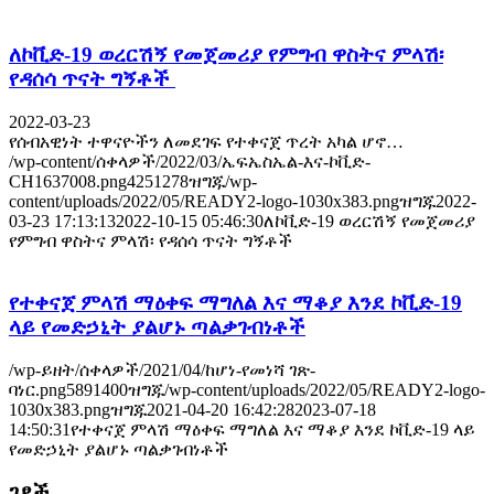
ለኮቪድ-19 ወረርሽኝ የመጀመሪያ የምግብ ዋስትና ምላሽ፡
የዳሰሳ ጥናት ግኝቶች
2022-03-23
የሰብአዊነት ተዋናዮችን ለመደገፍ የተቀናጀ ጥረት አካል ሆኖ…
/wp-content/ሰቀላዎች/2022/03/ኤፍኤስኤል-እና-ኮቪድ-
CH1637008.png
425
1278
ዝግጁ
/wp-
content/uploads/2022/05/READY2-logo-1030x383.png
ዝግጁ
2022-
03-23 17:13:13
2022-10-15 05:46:30
ለኮቪድ-19 ወረርሽኝ የመጀመሪያ
የምግብ ዋስትና ምላሽ፡ የዳሰሳ ጥናት ግኝቶች
የተቀናጀ ምላሽ ማዕቀፍ ማግለል እና ማቆያ እንደ ኮቪድ-19
ላይ የመድኃኒት ያልሆኑ ጣልቃገብነቶች
/wp-ይዘት/ሰቀላዎች/2021/04/ከሆነ-የመነሻ ገጽ-
ባነር.png
589
1400
ዝግጁ
/wp-content/uploads/2022/05/READY2-logo-
1030x383.png
ዝግጁ
2021-04-20 16:42:28
2023-07-18
14:50:31
የተቀናጀ ምላሽ ማዕቀፍ ማግለል እና ማቆያ እንደ ኮቪድ-19 ላይ
የመድኃኒት ያልሆኑ ጣልቃገብነቶች
ገፆች