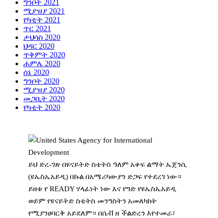
ግንቦት 2021
ሚያዝያ 2021
የካቲት 2021
ጥር 2021
ታህሳስ 2020
ህዳር 2020
ጥቅምት 2020
ሐምሌ 2020
ሰኔ 2020
ግንቦት 2020
ሚያዝያ 2020
መጋቢት 2020
የካቲት 2020
ይህ ድረ-ገጽ በዩናይትድ ስቴትስ ዓለም አቀፍ ልማት ኤጀንሲ
(ዩኤስኤአይዲ) በኩል በአሜሪካውያን ድጋፍ የተደረገ ነው።
ይዘቱ የ READY ሃላፊነት ነው እና የግድ የዩኤስኤአይዲ
ወይም የዩናይትድ ስቴትስ መንግስትን አመለካከት
የሚያንፀባርቅ አይደለም። በሴቭ ዘ ችልድረን እየተመራ፣