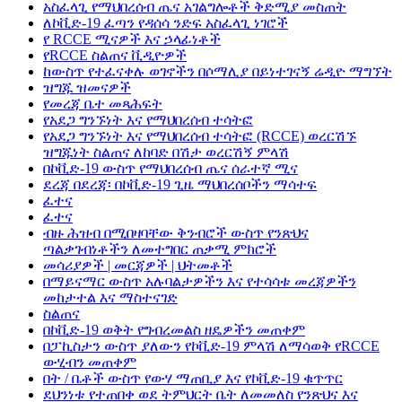
አስፈላጊ የማህበረሰብ ጤና አገልግሎቶች ቅድሚያ መስጠት
ለኮቪድ-19 ፈጣን የዳሰሳ ንድፍ አስፈላጊ ነገሮች
የ RCCE ሚናዎች እና ኃላፊነቶች
የRCCE ስልጠና ቪዲዮዎች
ከውስጥ የተፈናቀሉ ወገኖችን በሶማሊያ በይነተገናኝ ሬዲዮ ማግኘት
ዝግጁ ዝመናዎች
የመረጃ ቤተ መጻሕፍት
የአደጋ ግንኙነት እና የማህበረሰብ ተሳትፎ
የአደጋ ግንኙነት እና የማህበረሰብ ተሳትፎ (RCCE) ወረርሽኙ
ዝግጁነት ስልጠና ለከባድ በሽታ ወረርሽኝ ምላሽ
በኮቪድ-19 ውስጥ የማህበረሰብ ጤና ሰራተኛ ሚና
ደረጃ በደረጃ፡ በኮቪድ-19 ጊዜ ማህበረሰቦችን ማሳተፍ
ፈተና
ፈተና
ብዙ ሕዝብ በሚበዛባቸው ቅንብሮች ውስጥ የንጽህና
ጣልቃገብነቶችን ለመተግበር ጠቃሚ ምክሮች
መሳሪያዎች | መርጃዎች | ህትመቶች
በማይናማር ውስጥ አሉባልታዎችን እና የተሳሳቱ መረጃዎችን
መከታተል እና ማስተናገድ
ስልጠና
በኮቪድ-19 ወቅት የግብረመልስ ዘዴዎችን መጠቀም
በፓኪስታን ውስጥ ያለውን የኮቪድ-19 ምላሽ ለማሳወቅ የRCCE
ውሂብን መጠቀም
በት / ቤቶች ውስጥ የውሃ ማጠቢያ እና የኮቪድ-19 ቁጥጥር
ደህንነቱ የተጠበቀ ወደ ትምህርት ቤት ለመመለስ የንጽህና እና