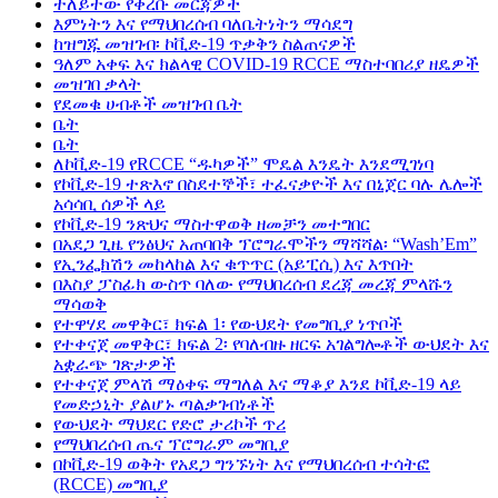
ተለይተው የቀረቡ መርጃዎች
እምነትን እና የማህበረሰብ ባለቤትነትን ማሳደግ
ከዝግጁ መዝገብ፡ ኮቪድ-19 ጥቃቅን ስልጠናዎች
ዓለም አቀፍ እና ክልላዊ COVID-19 RCCE ማስተባበሪያ ዘዴዎች
መዝገበ ቃላት
የደመቁ ሀብቶች መዝገብ ቤት
ቤት
ቤት
ለኮቪድ-19 የRCCE “ዱካዎች” ሞዴል እንዴት እንደሚገነባ
የኮቪድ-19 ተጽእኖ በስደተኞች፣ ተፈናቃዮች እና በኒጀር ባሉ ሌሎች
አሳሳቢ ሰዎች ላይ
የኮቪድ-19 ንጽህና ማስተዋወቅ ዘመቻን መተግበር
በአደጋ ጊዜ የንፅህና አጠባበቅ ፕሮግራሞችን ማሻሻል፡ “Wash’Em”
የኢንፌክሽን መከላከል እና ቁጥጥር (አይፒሲ) እና እጥበት
በእስያ ፓስፊክ ውስጥ ባለው የማህበረሰብ ደረጃ መረጃ ምላሹን
ማሳወቅ
የተዋሃደ መዋቅር፣ ክፍል 1፡ የውህደት የመግቢያ ነጥቦች
የተቀናጀ መዋቅር፣ ክፍል 2፡ የባለብዙ ዘርፍ አገልግሎቶች ውህደት እና
አቋራጭ ገጽታዎች
የተቀናጀ ምላሽ ማዕቀፍ ማግለል እና ማቆያ እንደ ኮቪድ-19 ላይ
የመድኃኒት ያልሆኑ ጣልቃገብነቶች
የውህደት ማህደር የድሮ ታሪኮች ጥሪ
የማህበረሰብ ጤና ፕሮግራም መግቢያ
በኮቪድ-19 ወቅት የአደጋ ግንኙነት እና የማህበረሰብ ተሳትፎ
(RCCE) መግቢያ