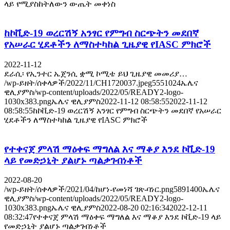
ላይ የሚያስከትለውን ውጤት መቀነስ
ከኮቪድ-19 ወረርሽኝ አንፃር የምግብ ስርጭትን መደበኛ
የአሠራር ሂደቶችን ለማስተካከል ጊዜያዊ የIASC ምክሮች
2022-11-12
ደራሲ፡ የኢንተር ኤጀንሲ ቋሚ ኮሚቴ ይህ ጊዜያዊ መመሪያ…
/wp-ይዘት/ሰቀላዎች/2022/11/CH1720037.jpeg
555
1024
ኤሌና
ዊሊያምስ
/wp-content/uploads/2022/05/READY2-logo-
1030x383.png
ኤሌና ዊሊያምስ
2022-11-12 08:58:55
2022-11-12
08:58:55
ከኮቪድ-19 ወረርሽኝ አንፃር የምግብ ስርጭትን መደበኛ የአሠራር
ሂደቶችን ለማስተካከል ጊዜያዊ የIASC ምክሮች
የተቀናጀ ምላሽ ማዕቀፍ ማግለል እና ማቆያ እንደ ኮቪድ-19
ላይ የመድኃኒት ያልሆኑ ጣልቃገብነቶች
2022-08-20
/wp-ይዘት/ሰቀላዎች/2021/04/ከሆነ-የመነሻ ገጽ-ባነር.png
589
1400
ኤሌና
ዊሊያምስ
/wp-content/uploads/2022/05/READY2-logo-
1030x383.png
ኤሌና ዊሊያምስ
2022-08-20 02:16:34
2022-12-11
08:32:47
የተቀናጀ ምላሽ ማዕቀፍ ማግለል እና ማቆያ እንደ ኮቪድ-19 ላይ
የመድኃኒት ያልሆኑ ጣልቃገብነቶች