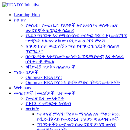
Learning Hub
ስልጠና
የወሲብ፣ የመራቢያ፣ የእናቶች እና አዲስ የተወለዱ ጤና
ወረርሽኞች ዝግጁነት ስልጠና
የአደጋ ግንኙነት እና የማህበረሰብ ተሳትፎ (RCCE) ወረርሽኙ
ዝግጁነት ስልጠና ለከባድ በሽታ ወረርሽኝ ምላሽ
ለከባድ በሽታ ወረርሽኝ ምላሽ የተግባር ዝግጁነት ስልጠና
ፕሮግራም
በሰብአዊነት አቀማመጥ ውስጥ ኤፒዲሚዮሎጂ እና ተላላፊ
በሽታዎች ሞዴል
ኮቪድ-19 ጥቃቅን ስልጠናዎች
ማስመሰያዎች
Outbreak READY!
Outbreak READY 2!: ይህች ምድር በችግር ውስጥ ነች
Webinars
መሳሪያዎች | መርጃዎች | ህትመቶች
የመረጃ ቤተ መጻሕፍት
የ RCCE ዝግጁነት ስብስብ
ውህደት
የተቀናጀ ምላሽ ማዕቀፍ ማግለል እና ማቆያ እንደ
ኮቪድ-19 ላይ የመድኃኒት ያልሆኑ ጣልቃገብነቶች
ግንኙነቶችን መፍጠር፡ በወረርሽኝ ምላሽ ውስጥ
የውህደት ታሪኮች