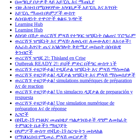
በመግቢያ ቦታዎች ላይ አይፒሲ እና ማጠቢያ
ብዙ ሕዝብ በሚበዛባቸው አካባቢዎች አይፒሲ እና እጥበት
አይፒሲ ማጠብ በካምፖች ውስጥ
ለሰብአዊነት ተዋናዮች ቁልፍ ጉዳዮች
Learning Hub
Learning Hub
ለከባድ በሽታ ወረርሽኝ ምላሽ የተግባር ዝግጁነት ስልጠና ፕሮግራም
ወረርሽኙ ዝግጁነት እና ምላሽ፡ ለወሲብ፣ ለመውለድ፣ ለእናቶች፣
ለአራስ ሕፃናት ጤና አገልግሎት ቅድሚያ መስጠት በሰብአዊ
ቅንብሮች
ወረርሽኝ ዝግጁ 2!: Thisland en Crise
Outbreak READY 2!: ይህች ምድር በችግር ውስጥ ነች
ወረርሽኙ ተዘጋጅቷል! የዲጂታል ዝግጁነት እና ምላሽ ማስመሰል
ወረርሽኙ ተዘጋጅቷል! ዲጂታል ዝግጁነት እና ምላሽ ማስመሰያዎች
ወረርሽኙ ተዘጋጅቷል! simulations numériques de préparation
እና de reaction
ወረርሽኙ ተዘጋጅቷል! Un simulacro ዲጂታል de preparación y
respuesta
ወረርሽኙ ተዘጋጅቷል! Une simulation numérique de
préparation እና de réponse
አጋሮች
በኮቪድ-19 የንፅህና መጠበቂያ ጣልቃገብነቶች ዳግም ለመክፈት
ትምህርት ቤቶችን ማዘጋጀት
በካምፖች ውስጥ የኮቪድ-19 ስርጭትን መከላከል
በማህበረሰብ የሚመራ ምላሽ መርሆዎች