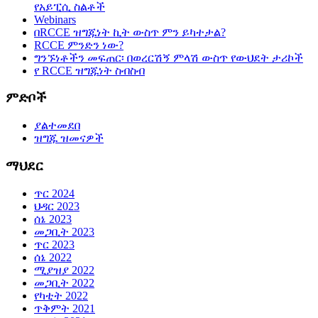
የአይፒሲ ስልቶች
Webinars
በRCCE ዝግጁነት ኪት ውስጥ ምን ይካተታል?
RCCE ምንድን ነው?
ግንኙነቶችን መፍጠር፡ በወረርሽኝ ምላሽ ውስጥ የውህደት ታሪኮች
የ RCCE ዝግጁነት ስብስብ
ምድቦች
ያልተመደበ
ዝግጁ ዝመናዎች
ማህደር
ጥር 2024
ህዳር 2023
ሰኔ 2023
መጋቢት 2023
ጥር 2023
ሰኔ 2022
ሚያዝያ 2022
መጋቢት 2022
የካቲት 2022
ጥቅምት 2021