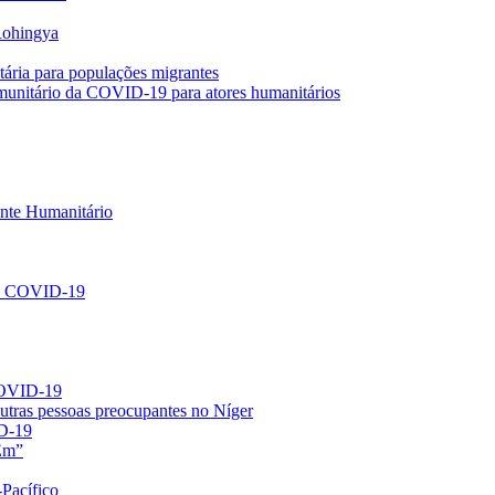
Rohingya
ria para populações migrantes
omunitário da COVID-19 para atores humanitários
nte Humanitário
 a COVID-19
COVID-19
utras pessoas preocupantes no Níger
D-19
Em”
-Pacífico