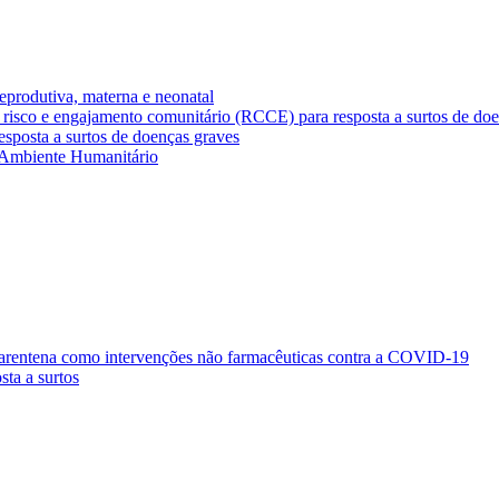
eprodutiva, materna e neonatal
 risco e engajamento comunitário (RCCE) para resposta a surtos de do
esposta a surtos de doenças graves
 Ambiente Humanitário
quarentena como intervenções não farmacêuticas contra a COVID-19
sta a surtos