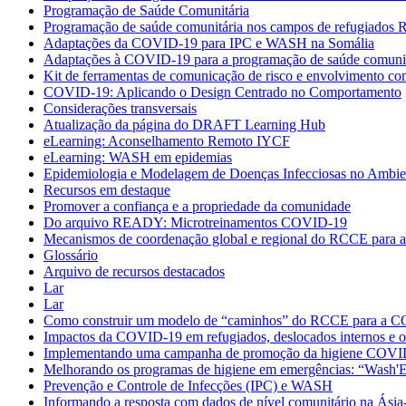
Programação de Saúde Comunitária
Programação de saúde comunitária nos campos de refugiados 
Adaptações da COVID-19 para IPC e WASH na Somália
Adaptações à COVID-19 para a programação de saúde comunitá
Kit de ferramentas de comunicação de risco e envolvimento c
COVID-19: Aplicando o Design Centrado no Comportamento
Considerações transversais
Atualização da página do DRAFT Learning Hub
eLearning: Aconselhamento Remoto IYCF
eLearning: WASH em epidemias
Epidemiologia e Modelagem de Doenças Infecciosas no Ambie
Recursos em destaque
Promover a confiança e a propriedade da comunidade
Do arquivo READY: Microtreinamentos COVID-19
Mecanismos de coordenação global e regional do RCCE para
Glossário
Arquivo de recursos destacados
Lar
Lar
Como construir um modelo de “caminhos” do RCCE para a 
Impactos da COVID-19 em refugiados, deslocados internos e o
Implementando uma campanha de promoção da higiene COVI
Melhorando os programas de higiene em emergências: “Wash'
Prevenção e Controle de Infecções (IPC) e WASH
Informando a resposta com dados de nível comunitário na Ásia