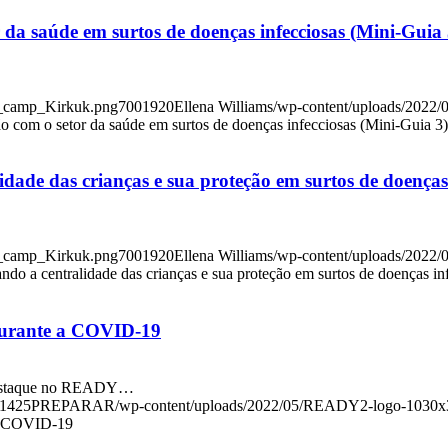
 da saúde em surtos de doenças infecciosas (Mini-Guia 
q_camp_Kirkuk.png
700
1920
Ellena Williams
/wp-content/uploads/202
ão com o setor da saúde em surtos de doenças infecciosas (Mini-Guia 3)
ade das crianças e sua proteção em surtos de doenças 
q_camp_Kirkuk.png
700
1920
Ellena Williams
/wp-content/uploads/202
do a centralidade das crianças e sua proteção em surtos de doenças in
 durante a COVID-19
m destaque no READY…
1425
PREPARAR
/wp-content/uploads/2022/05/READY2-logo-1030x
e a COVID-19