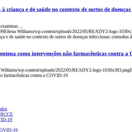
à criança e de saúde no contexto de surtos de doenças i
ra examinar…
99
Ellena Williams
/wp-content/uploads/2022/05/READY2-logo-1030x
ça e de saúde no contexto de surtos de doenças infecciosas: consultas à
rentena como intervenções não farmacêuticas contra 
 Williams
/wp-content/uploads/2022/05/READY2-logo-1030x383.png
E
não farmacêuticas contra a COVID-19
ados
do RCCE
VID-19
 COVID-19