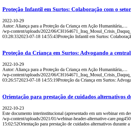
Proteção Infantil em Surtos: Colaboração com o setor
2022-10-29
Autor: Aliança para a Proteção da Criança em Ação Humanitária,…
/wp-content/uploads/2022/06/CH164671_Iraq_Mosul_Crisis_Daqu
03:28:33
2023-07-18 14:55:43
Proteção Infantil em Surtos: Colaboraç
Proteção da Criança em Surtos: Advogando a centralid
2022-10-29
Autor: Aliança para a Proteção da Criança em Ação Humanitária,…
/wp-content/uploads/2022/06/CH164671_Iraq_Mosul_Crisis_Daqu
03:26:57
2023-07-18 14:55:19
Proteção da Criança em Surtos: Advogan
Orientação para prestação de cuidados alternativos
2022-10-23
Este documento interinstitucional (apresentado em um webinar e
/wp-content/uploads/2021/01/webinar-header-alternative-care.png
450
15:02:52
Orientação para prestação de cuidados alternativos durant