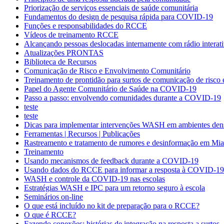
Priorização de serviços essenciais de saúde comunitária
Fundamentos do design de pesquisa rápida para COVID-19
Funções e responsabilidades do RCCE
Vídeos de treinamento RCCE
Alcançando pessoas deslocadas internamente com rádio interat
Atualizações PRONTAS
Biblioteca de Recursos
Comunicação de Risco e Envolvimento Comunitário
Treinamento de prontidão para surtos de comunicação de risco
Papel do Agente Comunitário de Saúde na COVID-19
Passo a passo: envolvendo comunidades durante a COVID-19
teste
teste
Dicas para implementar intervenções WASH em ambientes de
Ferramentas | Recursos | Publicações
Rastreamento e tratamento de rumores e desinformação em Mi
Treinamento
Usando mecanismos de feedback durante a COVID-19
Usando dados do RCCE para informar a resposta à COVID-19
WASH e controle da COVID-19 nas escolas
Estratégias WASH e IPC para um retorno seguro à escola
Seminários on-line
O que está incluído no kit de preparação para o RCCE?
O que é RCCE?
Fazendo conexões: histórias de integração na resposta a surtos