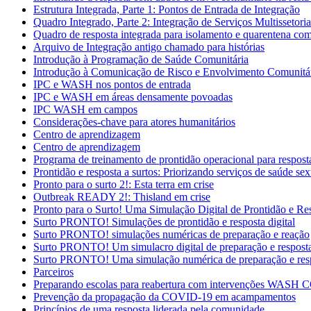
Estrutura Integrada, Parte 1: Pontos de Entrada de Integração
Quadro Integrado, Parte 2: Integração de Serviços Multissetori
Quadro de resposta integrada para isolamento e quarentena c
Arquivo de Integração antigo chamado para histórias
Introdução à Programação de Saúde Comunitária
Introdução à Comunicação de Risco e Envolvimento Comunit
IPC e WASH nos pontos de entrada
IPC e WASH em áreas densamente povoadas
IPC WASH em campos
Considerações-chave para atores humanitários
Centro de aprendizagem
Centro de aprendizagem
Programa de treinamento de prontidão operacional para respost
Prontidão e resposta a surtos: Priorizando serviços de saúde se
Pronto para o surto 2!: Esta terra em crise
Outbreak READY 2!: Thisland em crise
Pronto para o Surto! Uma Simulação Digital de Prontidão e Re
Surto PRONTO! Simulações de prontidão e resposta digital
Surto PRONTO! simulações numéricas de preparação e reação
Surto PRONTO! Um simulacro digital de preparação e respost
Surto PRONTO! Uma simulação numérica de preparação e res
Parceiros
Preparando escolas para reabertura com intervenções WASH
Prevenção da propagação da COVID-19 em acampamentos
Princípios de uma resposta liderada pela comunidade