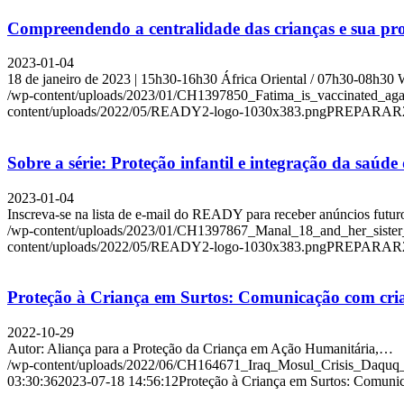
Compreendendo a centralidade das crianças e sua prot
2023-01-04
18 de janeiro de 2023 | 15h30-16h30 África Oriental / 07h30-08h3
/wp-content/uploads/2023/01/CH1397850_Fatima_is_vaccinated_agai
content/uploads/2022/05/READY2-logo-1030x383.png
PREPARAR
Sobre a série: Proteção infantil e integração da saúde
2023-01-04
Inscreva-se na lista de e-mail do READY para receber anúncios futu
/wp-content/uploads/2023/01/CH1397867_Manal_18_and_her_sister_F
content/uploads/2022/05/READY2-logo-1030x383.png
PREPARAR
Proteção à Criança em Surtos: Comunicação com crian
2022-10-29
Autor: Aliança para a Proteção da Criança em Ação Humanitária,…
/wp-content/uploads/2022/06/CH164671_Iraq_Mosul_Crisis_Daqu
03:30:36
2023-07-18 14:56:12
Proteção à Criança em Surtos: Comunic