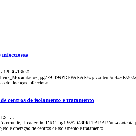
infecciosas
ST / 12h30-13h30…
_Beira_Mozambique.jpg
779
1199
PREPARAR
/wp-content/uploads/2
os de doenças infecciosas
 de centros de isolamento e tratamento
h30 EST…
a_Community_Leader_in_DRC.jpg
1365
2048
PREPARAR
/wp-content/
rojeto e operação de centros de isolamento e tratamento