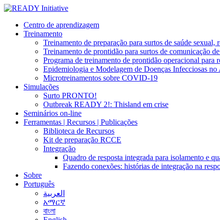
Centro de aprendizagem
Treinamento
Treinamento de preparação para surtos de saúde sexual, r
Treinamento de prontidão para surtos de comunicação de
Programa de treinamento de prontidão operacional para r
Epidemiologia e Modelagem de Doenças Infecciosas no
Microtreinamentos sobre COVID-19
Simulações
Surto PRONTO!
Outbreak READY 2!: Thisland em crise
Seminários on-line
Ferramentas | Recursos | Publicações
Biblioteca de Recursos
Kit de preparação RCCE
Integração
Quadro de resposta integrada para isolamento e 
Fazendo conexões: histórias de integração na respo
Sobre
Português
العربية
አማርኛ
বাংলা
English