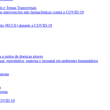
ais e Temas Transversais
omo intervenções não farmacêuticas contra a COVID-19
ário (RCCE) durante a COVID-19
a a surtos de doenças graves
xual, reprodutiva, materna e neonatal em ambientes humanitários
sposta
a
posta
 COVID-19