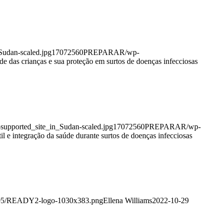
Sudan-scaled.jpg
1707
2560
PREPARAR
/wp-
e das crianças e sua proteção em surtos de doenças infecciosas
upported_site_in_Sudan-scaled.jpg
1707
2560
PREPARAR
/wp-
til e integração da saúde durante surtos de doenças infecciosas
2/05/READY2-logo-1030x383.png
Ellena Williams
2022-10-29