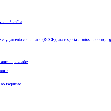
ivo na Somália
 e engajamento comunitário (RCCE) para resposta a surtos de doenças 
nsamente povoados
anmar
 no Paquistão