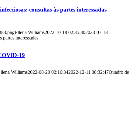
nfecciosas: consultas às partes interessadas
383.png
Ellena Williams
2022-10-18 02:35:30
2023-07-18
s partes interessadas
a COVID-19
llena Williams
2022-08-20 02:16:34
2022-12-11 08:32:47
Quadro de