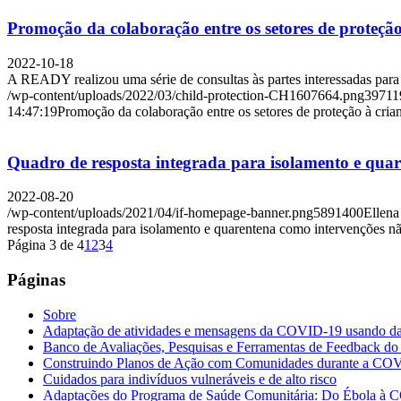
Promoção da colaboração entre os setores de proteção 
2022-10-18
A READY realizou uma série de consultas às partes interessadas pa
/wp-content/uploads/2022/03/child-protection-CH1607664.png
397
11
14:47:19
Promoção da colaboração entre os setores de proteção à crian
Quadro de resposta integrada para isolamento e qua
2022-08-20
/wp-content/uploads/2021/04/if-homepage-banner.png
589
1400
Ellena
resposta integrada para isolamento e quarentena como intervenções 
Página 3 de 4
1
2
3
4
Páginas
Sobre
Adaptação de atividades e mensagens da COVID-19 usando d
Banco de Avaliações, Pesquisas e Ferramentas de Feedback 
Construindo Planos de Ação com Comunidades durante a CO
Cuidados para indivíduos vulneráveis e de alto risco
Adaptações do Programa de Saúde Comunitária: Do Ébola à