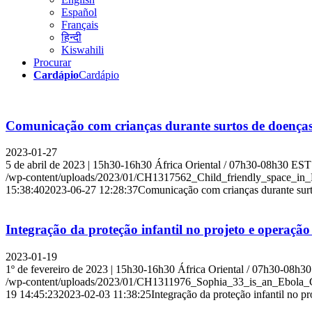
Español
Français
हिन्दी
Kiswahili
Procurar
Cardápio
Cardápio
Comunicação com crianças durante surtos de doenças 
2023-01-27
5 de abril de 2023 | 15h30-16h30 África Oriental / 07h30-08h30 E
/wp-content/uploads/2023/01/CH1317562_Child_friendly_space_in
15:38:40
2023-06-27 12:28:37
Comunicação com crianças durante surt
Integração da proteção infantil no projeto e operação
2023-01-19
1º de fevereiro de 2023 | 15h30-16h30 África Oriental / 07h30-08
/wp-content/uploads/2023/01/CH1311976_Sophia_33_is_an_Ebol
19 14:45:23
2023-02-03 11:38:25
Integração da proteção infantil no p