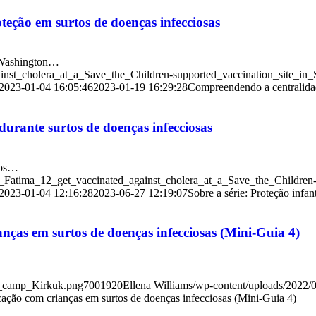
eção em surtos de doenças infecciosas
0 Washington…
nst_cholera_at_a_Save_the_Children-supported_vaccination_site_in_
2023-01-04 16:05:46
2023-01-19 16:29:28
Compreendendo a centralidad
 durante surtos de doenças infecciosas
ros…
atima_12_get_vaccinated_against_cholera_at_a_Save_the_Children-s
2023-01-04 12:16:28
2023-06-27 12:19:07
Sobre a série: Proteção infan
ças em surtos de doenças infecciosas (Mini-Guia 4)
q_camp_Kirkuk.png
700
1920
Ellena Williams
/wp-content/uploads/202
ação com crianças em surtos de doenças infecciosas (Mini-Guia 4)