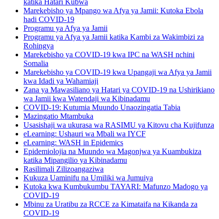
katika Hatari Kubwa
Marekebisho ya Mpango wa Afya ya Jamii: Kutoka Ebola
hadi COVID-19
Programu ya Afya ya Jamii
Programu ya Afya ya Jamii katika Kambi za Wakimbizi za
Rohingya
Marekebisho ya COVID-19 kwa IPC na WASH nchini
Somalia
Marekebisho ya COVID-19 kwa Upangaji wa Afya ya Jamii
kwa Idadi ya Wahamiaji
Zana ya Mawasiliano ya Hatari ya COVID-19 na Ushirikiano
wa Jamii kwa Watendaji wa Kibinadamu
COVID-19: Kutumia Muundo Unaozingatia Tabia
Mazingatio Mtambuka
Usasishaji wa ukurasa wa RASIMU ya Kitovu cha Kujifunza
eLearning: Ushauri wa Mbali wa IYCF
eLearning: WASH in Epidemics
Epidemiolojia na Muundo wa Magonjwa ya Kuambukiza
katika Mipangilio ya Kibinadamu
Rasilimali Zilizoangaziwa
Kukuza Uaminifu na Umiliki wa Jumuiya
Kutoka kwa Kumbukumbu TAYARI: Mafunzo Madogo ya
COVID-19
Mbinu za Uratibu za RCCE za Kimataifa na Kikanda za
COVID-19