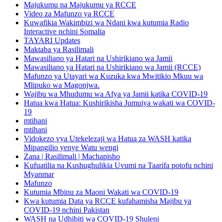
Majukumu na Majukumu ya RCCE
Video za Mafunzo ya RCCE
Kuwafikia Wakimbizi wa Ndani kwa kutumia Radio
Interactive nchini Somalia
TAYARI Updates
Maktaba ya Rasilimali
Mawasiliano ya Hatari na Ushirikiano wa Jamii
Mawasiliano ya Hatari na Ushirikiano wa Jamii (RCCE)
Mafunzo ya Utayari wa Kuzuka kwa Mwitikio Mkuu wa
Mlipuko wa Magonjwa.
Wajibu wa Mhudumu wa Afya ya Jamii katika COVID-19
Hatua kwa Hatua: Kushirikisha Jumuiya wakati wa COVID-
19
mtihani
mtihani
Vidokezo vya Utekelezaji wa Hatua za WASH katika
Mipangilio yenye Watu wengi
Zana | Rasilimali | Machapisho
Kufuatilia na Kushughulikia Uvumi na Taarifa potofu nchini
Myanmar
Mafunzo
Kutumia Mbinu za Maoni Wakati wa COVID-19
Kwa kutumia Data ya RCCE kufahamisha Majibu ya
COVID-19 nchini Pakistan
WASH na Udhibiti wa COVID-19 Shuleni