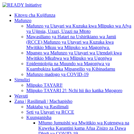
Kitovu cha Kujifunza
Mafunzo
Mafunzo ya Utayari wa Kuzuka kwa Mlipuko wa Afya
ya Ujinsia, Uzazi, Uzazi na Mtoto
Mawasiliano ya Hatari na Ushirikiano wa Jamii
(RCCE) Mafunzo ya Utayari wa Kuzuka kwa
Mwitikio Mkuu wa Mlipuko wa Magonjwa.
Mpango wa Mafunzo ya Utayari wa Utendaji kwa
Mwitikio Mkubwa wa Mlipuko wa Ugonjwa
Epidemiolojia na Muundo wa Magonjwa ya
Kuambukiza katika Mipangilio ya Kibinadamu
Mafunzo madogo ya COVID-19
Simulizi
Mlipuko TAYARI!
Mlipuko TAYARI 2!: Nchi hii iko katika Mgogoro
Wavuti
Zana | Rasilimali | Machapisho
Maktaba ya Rasilimali
Seti ya Utayari ya RCCE
Kuunganisha
Mfumo Jumuishi wa Mwitikio wa Kutengwa na
Kuweka Karantini kama Afua Zisizo za Dawa
Dhidi ya COVID-19