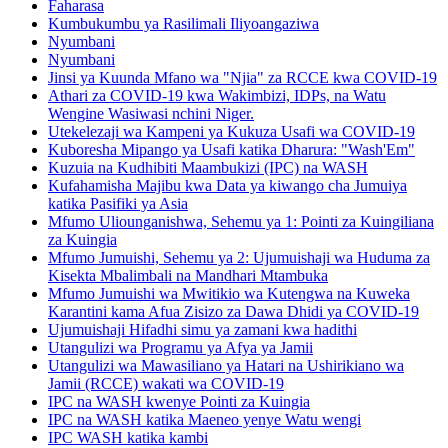
Faharasa
Kumbukumbu ya Rasilimali Iliyoangaziwa
Nyumbani
Nyumbani
Jinsi ya Kuunda Mfano wa "Njia" za RCCE kwa COVID-19
Athari za COVID-19 kwa Wakimbizi, IDPs, na Watu
Wengine Wasiwasi nchini Niger.
Utekelezaji wa Kampeni ya Kukuza Usafi wa COVID-19
Kuboresha Mipango ya Usafi katika Dharura: "Wash'Em"
Kuzuia na Kudhibiti Maambukizi (IPC) na WASH
Kufahamisha Majibu kwa Data ya kiwango cha Jumuiya
katika Pasifiki ya Asia
Mfumo Uliounganishwa, Sehemu ya 1: Pointi za Kuingiliana
za Kuingia
Mfumo Jumuishi, Sehemu ya 2: Ujumuishaji wa Huduma za
Kisekta Mbalimbali na Mandhari Mtambuka
Mfumo Jumuishi wa Mwitikio wa Kutengwa na Kuweka
Karantini kama Afua Zisizo za Dawa Dhidi ya COVID-19
Ujumuishaji Hifadhi simu ya zamani kwa hadithi
Utangulizi wa Programu ya Afya ya Jamii
Utangulizi wa Mawasiliano ya Hatari na Ushirikiano wa
Jamii (RCCE) wakati wa COVID-19
IPC na WASH kwenye Pointi za Kuingia
IPC na WASH katika Maeneo yenye Watu wengi
IPC WASH katika kambi