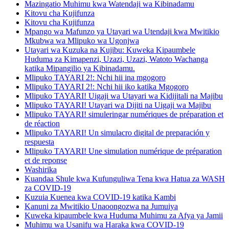
Mazingatio Muhimu kwa Watendaji wa Kibinadamu
Kitovu cha Kujifunza
Kitovu cha Kujifunza
Mpango wa Mafunzo ya Utayari wa Utendaji kwa Mwitikio
Mkubwa wa Mlipuko wa Ugonjwa
Utayari wa Kuzuka na Kujibu: Kuweka Kipaumbele
Huduma za Kimapenzi, Uzazi, Uzazi, Watoto Wachanga
katika Mipangilio ya Kibinadamu.
Mlipuko TAYARI 2!: Nchi hii ina mgogoro
Mlipuko TAYARI 2!: Nchi hii iko katika Mgogoro
Mlipuko TAYARI! Uigaji wa Utayari wa Kidijitali na Majibu
Mlipuko TAYARI! Utayari wa Dijiti na Uigaji wa Majibu
Mlipuko TAYARI! simuleringar numériques de préparation et
de réaction
Mlipuko TAYARI! Un simulacro digital de preparación y
respuesta
Mlipuko TAYARI! Une simulation numérique de préparation
et de reponse
Washirika
Kuandaa Shule kwa Kufunguliwa Tena kwa Hatua za WASH
za COVID-19
Kuzuia Kuenea kwa COVID-19 katika Kambi
Kanuni za Mwitikio Unaoongozwa na Jumuiya
Kuweka kipaumbele kwa Huduma Muhimu za Afya ya Jamii
Muhimu wa Usanifu wa Haraka kwa COVID-19