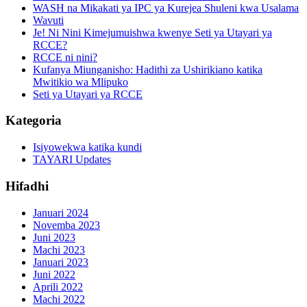
WASH na Mikakati ya IPC ya Kurejea Shuleni kwa Usalama
Wavuti
Je! Ni Nini Kimejumuishwa kwenye Seti ya Utayari ya
RCCE?
RCCE ni nini?
Kufanya Miunganisho: Hadithi za Ushirikiano katika
Mwitikio wa Mlipuko
Seti ya Utayari ya RCCE
Kategoria
Isiyowekwa katika kundi
TAYARI Updates
Hifadhi
Januari 2024
Novemba 2023
Juni 2023
Machi 2023
Januari 2023
Juni 2022
Aprili 2022
Machi 2022