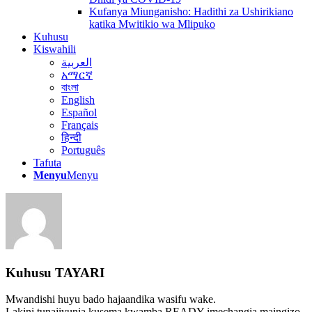
Kufanya Miunganisho: Hadithi za Ushirikiano
katika Mwitikio wa Mlipuko
Kuhusu
Kiswahili
العربية
አማርኛ
বাংলা
English
Español
Français
हिन्दी
Português
Tafuta
Menyu
Menyu
Kuhusu
TAYARI
Mwandishi huyu bado hajaandika wasifu wake.
Lakini tunajivunia kusema kwamba
READY
imechangia maingizo