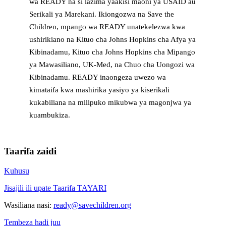
wa READY na si lazima yaakisi maoni ya USAID au
Serikali ya Marekani. Ikiongozwa na Save the
Children, mpango wa READY unatekelezwa kwa
ushirikiano na Kituo cha Johns Hopkins cha Afya ya
Kibinadamu, Kituo cha Johns Hopkins cha Mipango
ya Mawasiliano, UK-Med, na Chuo cha Uongozi wa
Kibinadamu. READY inaongeza uwezo wa
kimataifa kwa mashirika yasiyo ya kiserikali
kukabiliana na milipuko mikubwa ya magonjwa ya
kuambukiza.
Taarifa zaidi
Kuhusu
Jisajili ili upate Taarifa TAYARI
Wasiliana nasi:
ready@savechildren.org
Tembeza hadi juu