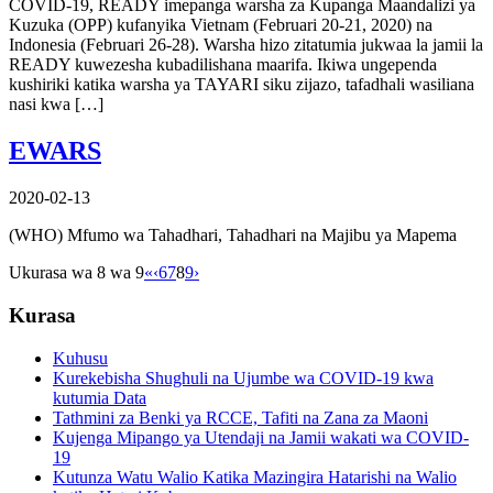
COVID-19, READY imepanga warsha za Kupanga Maandalizi ya
Kuzuka (OPP) kufanyika Vietnam (Februari 20-21, 2020) na
Indonesia (Februari 26-28). Warsha hizo zitatumia jukwaa la jamii la
READY kuwezesha kubadilishana maarifa. Ikiwa ungependa
kushiriki katika warsha ya TAYARI siku zijazo, tafadhali wasiliana
nasi kwa […]
EWARS
2020-02-13
(WHO) Mfumo wa Tahadhari, Tahadhari na Majibu ya Mapema
Ukurasa wa 8 wa 9
«
‹
6
7
8
9
›
Kurasa
Kuhusu
Kurekebisha Shughuli na Ujumbe wa COVID-19 kwa
kutumia Data
Tathmini za Benki ya RCCE, Tafiti na Zana za Maoni
Kujenga Mipango ya Utendaji na Jamii wakati wa COVID-
19
Kutunza Watu Walio Katika Mazingira Hatarishi na Walio