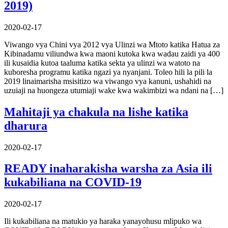
2019)
2020-02-17
Viwango vya Chini vya 2012 vya Ulinzi wa Mtoto katika Hatua za
Kibinadamu viliundwa kwa maoni kutoka kwa wadau zaidi ya 400
ili kusaidia kutoa taaluma katika sekta ya ulinzi wa watoto na
kuboresha programu katika ngazi ya nyanjani. Toleo hili la pili la
2019 linaimarisha msisitizo wa viwango vya kanuni, ushahidi na
uzuiaji na huongeza utumiaji wake kwa wakimbizi wa ndani na […]
Mahitaji ya chakula na lishe katika
dharura
2020-02-17
READY inaharakisha warsha za Asia ili
kukabiliana na COVID-19
2020-02-17
Ili kukabiliana na matukio ya haraka yanayohusu mlipuko wa